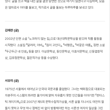
있다. 글을 쓰고 책을 내는 삶을 결코 당연한 것으로 여기지 않겠다고 다짐하며, 요즘
은 엄마로서 아이를 돌보고, 작가로서 글을 돌보는 하루하루를 보내고 있다.
김애란 (글)
2002년 단편 소설 「노크하지 않는 집」으로 대산대학문학상을 받으며 작품 활동을
시작했다. 소설집 『달려라, 아비』, 『침이 고인다』, 『비행운』, 『바깥은 여름』, 장편 소설
『두근두근 내 인생』 등을 썼다. 이상문학상, 동인문학상, 이효석문학상, 신동엽창작
상, 김유정문학상, 젊은작가상 등을 수상했다.
서유미 (글)
1975년 서울에서 태어났고 단국대 국문과를 졸업했다. 그녀는 백화점으로 대표되는
자본주의 시스템의 화려한 올가미에 얽혀 자유롭지 못한 인간들을 이야기한 『판타스
틱 개미지옥』으로 2007년 제5회 문학수첩작가상을, 서른 살을 지나서도 여전히 철
들지 못하고 무엇 하나 정해진 바 없이 방황해야만 하는 서른셋 여자의 일상을 그린