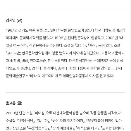
김재영 (글)
1967년 경기도 여주 출생. 성균관대학교를 졸업했으며 중앙대학교 대학원 문예창작
학과에서 문학박사학위를 받았다. 1998년 전태일문학상에 입상했고, 2000년 『내
일을 여는 작가』 신인문학상을 수상했다. 소설집 『코끼리』 『폭식』 등이 있다. 소설
「코끼리」는 한국문학번역원에서 영문 번역되어 해외에 알려졌으며, 고등학교 문학교
과서(창비, 비상, 천재교육)에도 수록되었다. 대산창작지원금, 문예진흥기금에 선정
되었으며, 중앙대, 경기대, 숭의여대, 충북대, 한성대 등에서 문학을 강의했다. 현재
문화예술연구소 ‘바라’의 대표이며 제주 외국인평화공동체 이사를 맡고 있다.
윤고은 (글)
2003년 단편 소설 「피어싱」으로 대산대학문학상을 받으며 작품 활동을 시작했다.
소설집 『1인용 식탁』, 『알로하』, 『늙은 차와 히치하이커』, 『부루마불에 평양이 있다
면』, 장편 소설 『무중력증후군』, 『밤의 여행자들』, 『해적판을 타고』, 『도서관 런웨이』