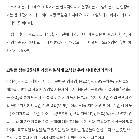
— 회사라는 게 그래요. 조직에서는 합리적이라고 결정하는 게, 당하는 개인 입장에
서는 참 매정하죠. 나도 혜미 씨랑 똑같은 처지예요. 이러고 일하다가 회사가 너 나가,
그러면 짐 싸야지.
— 합리적이라고요……. 과장님, 지난달에 태국인 바이어들 왔을 때 환송회 한 거, 제
가 영수증 정리하다 보니까 1차 밥값만 제 월급보다 더 나왔던데요.(장강명, 「알바생
자르기」 258쪽)
고달픈 청춘 25시를 가장 리얼하게 포착한 우리 시대 8인의 작가
김혜진, 김세희, 김애란, 서유미, 구병모, 김재영, 윤고은, 장강명(목차순). 청년들의
애환을 대변하고 사회에 끊임없이 문제적 메시지를 던지는 8인의 소설가를 『땀 흘리
는 소설』을 통해 만난다. 소설을 읽어 가며 독자는 ‘일의 가치(「어비」), 직업 선택과 직
업 윤리(「가만한 나날」), 청년 실업(「기도」), 여성 노동(「저건 사람도 아니다」), 감정 노
동(「어디까지를 묻다」), 이주 노동(「코끼리」), 산업 재해(「P」), 해고(「알바생 자르기」)’
등 ‘노동’에 관련된 여러 가지 주제에 대해 고민해 보게 된다. 그렇다고 소설들이 딱딱
하거나 교조적인 내용을 담고 있지는 않다. 일하는 청년들의 삶을 보여 주는 것만으
로도, 노동 문제에 관한 메시지를 충분히 전달할 수 있기 때문이다.