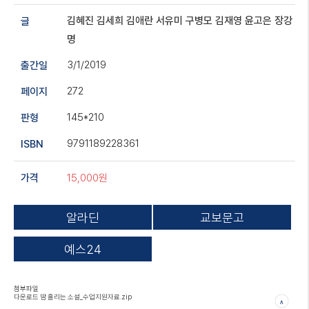
김혜진
김세희
김애란
서유미
구병모
김재영
윤고은
장강
글
명
3/1/2019
출간일
272
페이지
145*210
판형
9791189228361
ISBN
15,000원
가격
알라딘
교보문고
예스24
첨부파일
다운로드
땀 흘리는 소설_수업지원자료.zip
∧