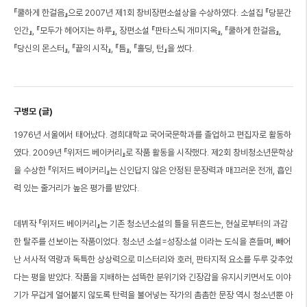
『쿨하게 한걸음』으로 2007년 제1회 창비장편소설상을 수상하였다. 소설집 『당분간
인간』, 『모두가 헤어지는 하루』, 장편소설 『판타스틱 개미지옥』, 『쿨하게 한걸음』,
『당신의 몬스터』, 『끝의 시작』, 『틈』, 『홀딩, 턴』을 썼다.
구병모 (글)
1976년 서울에서 태어났다. 경희대학교 국어국문학과를 졸업하고 편집자로 활동하
였다. 2009년 『위저드 베이커리』로 작품 활동을 시작했다. 제2회 창비청소년문학상
을 수상한 『위저드 베이커리』는 신인답지 않은 안정된 문장력과 매끄러운 전개, 흡인
력 있는 줄거리가 높은 평가를 받았다.
데뷔작 『위저드 베이커리』는 기존 청소년소설의 틀을 뒤흔드는, 현실로부터의 과감
한 탈주를 선보이는 작품이었다. 청소년 소설=성장소설 이라는 도식을 흔들며, 빼어
난 서사적 역량과 독특한 상상력으로 미스터리와 호러, 판타지적 요소를 두루 갖추었
다는 평을 받았다. 작품을 지배하는 섬뜩한 분위기와 긴장감을 유지시키면서도 이야
기가 무겁게 얼어붙지 않도록 탄력을 불어넣는 작가의 촘촘한 문장 역시 청소년뿐 아