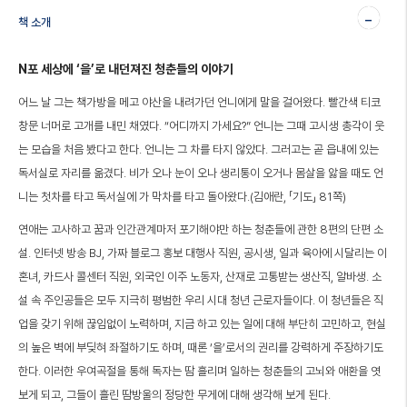
-
책 소개
N포 세상에 ‘을’로 내던져진 청춘들의 이야기
어느 날 그는 책가방을 메고 야산을 내려가던 언니에게 말을 걸어왔다. 빨간색 티코
창문 너머로 고개를 내민 채였다. “어디까지 가세요?” 언니는 그때 고시생 총각이 웃
는 모습을 처음 봤다고 한다. 언니는 그 차를 타지 않았다. 그러고는 곧 읍내에 있는
독서실로 자리를 옮겼다. 비가 오나 눈이 오나 생리통이 오거나 몸살을 앓을 때도 언
니는 첫차를 타고 독서실에 가 막차를 타고 돌아왔다.(김애란, 「기도」 81쪽)
연애는 고사하고 꿈과 인간관계마저 포기해야만 하는 청춘들에 관한 8편의 단편 소
설. 인터넷 방송 BJ, 가짜 블로그 홍보 대행사 직원, 공시생, 일과 육아에 시달리는 이
혼녀, 카드사 콜센터 직원, 외국인 이주 노동자, 산재로 고통받는 생산직, 알바생. 소
설 속 주인공들은 모두 지극히 평범한 우리 시대 청년 근로자들이다. 이 청년들은 직
업을 갖기 위해 끊임없이 노력하며, 지금 하고 있는 일에 대해 부단히 고민하고, 현실
의 높은 벽에 부딪혀 좌절하기도 하며, 때론 ‘을’로서의 권리를 강력하게 주장하기도
한다. 이러한 우여곡절을 통해 독자는 땀 흘리며 일하는 청춘들의 고뇌와 애환을 엿
보게 되고, 그들이 흘린 땀방울의 정당한 무게에 대해 생각해 보게 된다.