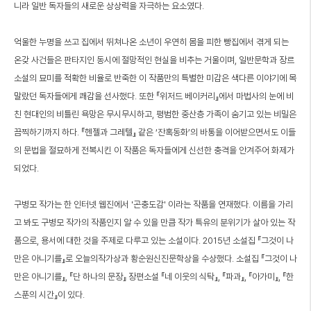
니라 일반 독자들의 새로운 상상력을 자극하는 요소였다.
억울한 누명을 쓰고 집에서 뛰쳐나온 소년이 우연히 몸을 피한 빵집에서 겪게 되는
온갖 사건들은 판타지인 동시에 절망적인 현실을 비추는 거울이며, 일반문학과 장르
소설의 묘미를 적확한 비율로 반죽한 이 작품만의 특별한 미감은 색다른 이야기에 목
말랐던 독자들에게 쾌감을 선사했다. 또한 『위저드 베이커리』에서 마법사의 눈에 비
친 현대인의 비틀린 욕망은 무시무시하고, 평범한 중산층 가족이 숨기고 있는 비밀은
끔찍하기까지 하다. 『헨젤과 그레텔』 같은 ‘잔혹동화’의 바통을 이어받으면서도 이들
의 문법을 절묘하게 전복시킨 이 작품은 독자들에게 신선한 충격을 안겨주어 화제가
되었다.
구병모 작가는 한 인터넷 웹진에서 '곤충도감' 이라는 작품을 연재했다. 이름을 가리
고 봐도 구병모 작가의 작품인지 알 수 있을 만큼 작가 특유의 분위기가 살아 있는 작
품으로, 용서에 대한 것을 주제로 다루고 있는 소설이다. 2015년 소설집 『그것이 나
만은 아니기를』로 오늘의작가상과 황순원신진문학상을 수상했다. 소설집 『그것이 나
만은 아니기를』, 『단 하나의 문장』 장편소설 『네 이웃의 식탁』, 『파과』, 『아가미』, 『한
스푼의 시간』이 있다.