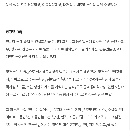
등을 썼다. 한겨레문학상, 이효석문학상, 대거상 번역추리소설상 등을 수상했다.
장강명 (글)
연세대 공대 졸업 뒤 건설회사를 다니다 그만두고 동아일보에 입사해 11년 동안 사회
부, 정치부, 산업부 기자로 일했다. 기자로 일하면서 이달의기자상, 관훈언론상, 씨티
대한민국언론인상 대상 등을 받았다.
장편소설 『표백』으로 한겨레문학상을 받으며 소설가로 데뷔했다. 장편소설 『열광금
지, 에바로드』로 수림문학상, 장편소설 『댓글부대』로 제주4·3평화문학상과 오늘의
작가상, 『그믐, 또는 당신이 세계를 기억하는 방식』으로 문학동네작가상, 단편 <알바
생 자르기>로 젊은작가상, 단편 『현수동 빵집 삼국지』로 이상문학상을 받았다.
그 외 장편소설 『한국이 싫어서』, 『우리의 소원은 전쟁』, 『호모도미난스』, 소설집 『뤼
미에르 피플』, 『산 자들』, 논픽션 『당선, 합격, 계급』, 『팔과 다리의 가격』, SF소설집
『지극히 사적인 초능력』, 에세이 『5년 만에 신혼여행』, 『책, 이게 뭐라고』를 썼다.