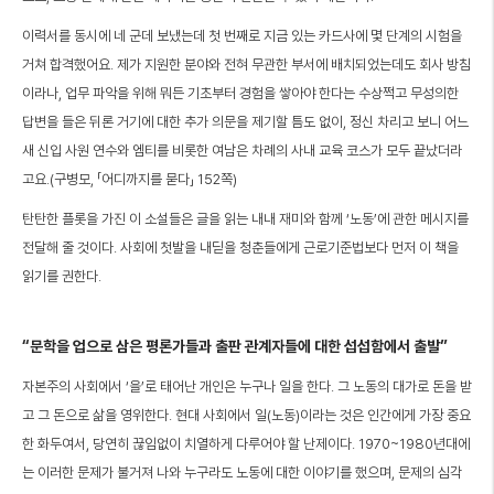
이력서를 동시에 네 군데 보냈는데 첫 번째로 지금 있는 카드사에 몇 단계의 시험을
거쳐 합격했어요. 제가 지원한 분야와 전혀 무관한 부서에 배치되었는데도 회사 방침
이라나, 업무 파악을 위해 뭐든 기초부터 경험을 쌓아야 한다는 수상쩍고 무성의한
답변을 들은 뒤론 거기에 대한 추가 의문을 제기할 틈도 없이, 정신 차리고 보니 어느
새 신입 사원 연수와 엠티를 비롯한 여남은 차례의 사내 교육 코스가 모두 끝났더라
고요.(구병모, 「어디까지를 묻다」 152쪽)
탄탄한 플롯을 가진 이 소설들은 글을 읽는 내내 재미와 함께 ‘노동’에 관한 메시지를
전달해 줄 것이다. 사회에 첫발을 내딛을 청춘들에게 근로기준법보다 먼저 이 책을
읽기를 권한다.
“문학을 업으로 삼은 평론가들과 출판 관계자들에 대한 섭섭함에서 출발”
자본주의 사회에서 ‘을’로 태어난 개인은 누구나 일을 한다. 그 노동의 대가로 돈을 받
고 그 돈으로 삶을 영위한다. 현대 사회에서 일(노동)이라는 것은 인간에게 가장 중요
한 화두여서, 당연히 끊임없이 치열하게 다루어야 할 난제이다. 1970~1980년대에
는 이러한 문제가 불거져 나와 누구라도 노동에 대한 이야기를 했으며, 문제의 심각