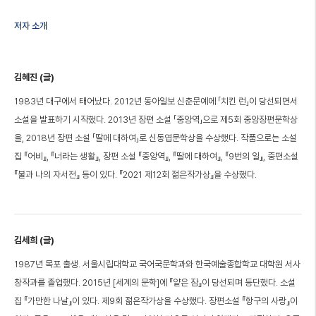
저자 소개
김혜진 (글)
1983년 대구에서 태어났다. 2012년 동아일보 신춘문예에 「치킨 런」이 당선되면서
소설을 발표하기 시작했다. 2013년 장편 소설 「중앙역」으로 제5회 중앙장편문학상
을, 2018년 장편 소설 「딸에 대하여」로 신동엽문학상을 수상했다. 작품으로는 소설
집 『어비』, 『너라는 생활』, 장편 소설 『중앙역』, 『딸에 대하여』, 『9번의 일』, 중편소설
『불과 나의 자서전』 등이 있다. 『2021 제12회 젊은작가상』을 수상했다.
김세희 (글)
1987년 목포 출생. 서울시립대학교 국어국문학과와 한국예술종합학교 대학원 서사
창작과를 졸업했다. 2015년 [세계의 문학]에 『얕은 잠』이 당선되며 등단했다. 소설
집 『가만한 나날』이 있다. 제9회 젊은작가상을 수상했다. 장편소설 『항구의 사랑』이