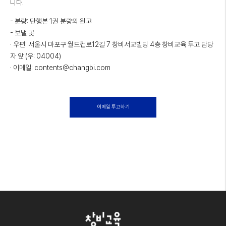
니다.
- 분량: 단행본 1권 분량의 원고
- 보낼 곳
· 우편: 서울시 마포구 월드컵로12길 7 창비서교빌딩 4층 창비교육 투고 담당
자 앞 (우: 04004)
· 이메일: contents@changbi.com
이메일 투고하기