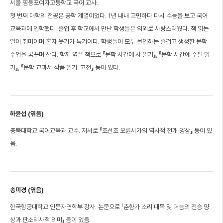
서울 영등포여자고등학교 국어 교사.
첫 번째 대학의 전공은 공학 계열이었다. 1년 내내 고민하다 다시 수능을 보고 국어
교육과에 입학했다. 졸업 후 학교에서 만난 학생들은 의외로 사랑스러웠다. 책 읽는
일이 취미이며 혼자 웃기가 특기이다. 학생들이 모두 몰입하는 즐겁고 생생한 문학
수업을 꿈꾸며 산다. 함께 엮은 책으로 『문학 시간에 시 읽기』, 『문학 시간에 수필 읽
기』, 『문학 교과서 작품 읽기: 고전』 등이 있다.
하윤섭 (엮음)
충북대학교 국어교육과 교수. 저서로 『조선조 오륜시가의 역사적 전개 양상』 등이 있
음.
송미경 (엮음)
한국항공대학교 인문자연학부 강사. 논문으로 「춘향가 소리 대목 및 더늠의 전승 양
상과 판소리사적 의미」 등이 있음.