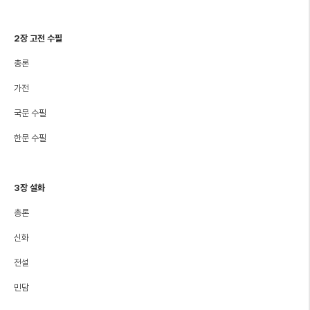
2장 고전 수필
총론
가전
국문 수필
한문 수필
3장 설화
총론
신화
전설
민담