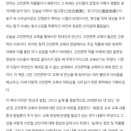
전하는 고전문학 작품들이기 때문이다.그 속에는 선인들의 감정과 지혜가 영롱한 보
석처럼 남아 있다. 오늘날 아무리 ‘법고창신(法古創新)’, ‘온고지신(溫故知新)’이
표구 속 사자성어로도 인정받지 못하는 시절이 되었다지만, 옛것을 익혀 새것을 추구
하는 탐구 자세는 동서고금을 막론하고 여전히 유효한 진리임에 틀림없다.
오늘날 고전문학은 교육을 통해서만 현대인과 만난다. 고전문학 교육이 필요한 근본
적인 이유이다. 하지만 정작 고전문학 교육의 현장에서는 주요 작품에 대한 현재적
이해와 이를 통한 자기 성장을 이루기 어려웠다. 고전문학 작품 자체에 대한 잘못된
정보와 지식들이 제대로 걸러지지 않은 채 주먹구구식으로 교육되기도 하였다. 기준
과 지침이 무엇인지 제대로 알 수 없는 상태에서 고전문학을 교육하고 배워 왔던 것
이다. 이 책은 그런 ‘고전문학’이 ‘교육’과 만났을 때 빚어지는 여러 불만과 아쉬움을
해소하고, 미래 지향적 고전문학 교육의 자화상을 그려 보기 위한 목적에서 기획되었
다.
이 책의 미덕은 ‘반성과 쟁점, 그리고 실제’를 종합적으로 고려했다는 데 있다. ‘반
성’은 고전문학 교육의 현재에 대한 진단과 비판을 포함한다. ‘쟁점’은 교과 교육 내용
론과 방법론이 주가 된다. 교육 현장에 반영될 필요가 있는 연구 내용이 무엇이고 그
것을 어떻게 가르칠 것인가에 대해 정성껏 답하고자 하였다. ‘실제’는 장르 및 작품별
각론, 그리고 교육 현장에서 이루어지는 수업 내용 구상을 의미한다. ‘왜, 무엇을, 어