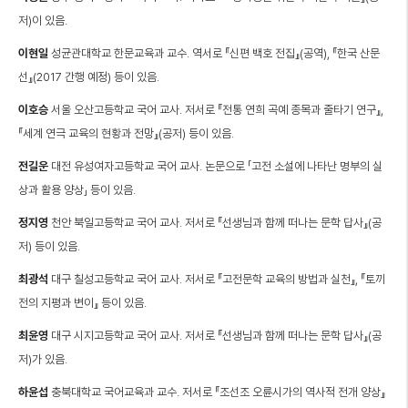
저)이 있음.
이현일
성균관대학교 한문교육과 교수. 역서로 『신편 백호 전집』(공역), 『한국 산문
선』(2017 간행 예정) 등이 있음.
이호승
서울 오산고등학교 국어 교사. 저서로 『전통 연희 곡예 종목과 줄타기 연구』,
『세계 연극 교육의 현황과 전망』(공저) 등이 있음.
전길운
대전 유성여자고등학교 국어 교사. 논문으로 「고전 소설에 나타난 명부의 실
상과 활용 양상」 등이 있음.
정지영
천안 북일고등학교 국어 교사. 저서로 『선생님과 함께 떠나는 문학 답사』(공
저) 등이 있음.
최광석
대구 칠성고등학교 국어 교사. 저서로 『고전문학 교육의 방법과 실천』, 『토끼
전의 지평과 변이』 등이 있음.
최윤영
대구 시지고등학교 국어 교사. 저서로 『선생님과 함께 떠나는 문학 답사』(공
저)가 있음.
하윤섭
충북대학교 국어교육과 교수. 저서로 『조선조 오륜시가의 역사적 전개 양상』