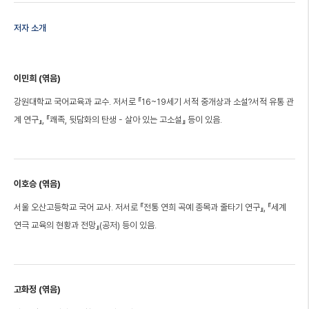
저자 소개
이민희 (엮음)
강원대학교 국어교육과 교수. 저서로 『16~19세기 서적 중개상과 소설?서적 유통 관
계 연구』, 『쾌족, 뒷담화의 탄생 - 살아 있는 고소설』 등이 있음.
이호승 (엮음)
서울 오산고등학교 국어 교사. 저서로 『전통 연희 곡예 종목과 줄타기 연구』, 『세계
연극 교육의 현황과 전망』(공저) 등이 있음.
고화정 (엮음)