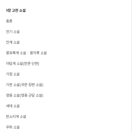
1장 고전 소설
총론
전기 소설
전계 소설
몽유록계 소설・몽자류 소설
야담계 소설(한문 단편)
가정 소설
가문 소설(국문 장편 소설)
영웅 소설(영웅 군담 소설)
세태 소설
판소리계 소설
우화 소설