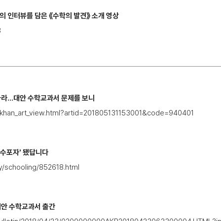
의 인터뷰를 담은 《수학의 발견》 소개 영상
8
라...대안 수학교과서 문제를 보니
s/khan_art_view.html?artid=201805131153001&code=940401
'수포자' 됐답니다
ty/schooling/852618.html
대안 수학교과서 출간