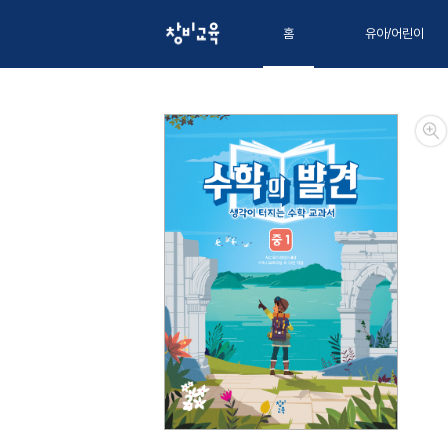
홈
유아/어린이