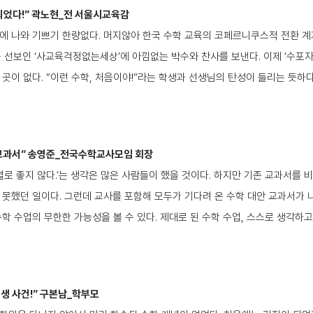
되었다!” 곽노현_전 서울시교육감
에 나와 기쁘기 한량없다. 머지않아 한국 수학 교육의 코페르니쿠스적 전환 계
을 선보인 ‘사교육걱정없는세상’에 아낌없는 박수와 찬사를 보낸다. 이제 ‘수포자
곳이 없다. “이런 수학, 처음이야!”라는 학생과 선생님의 탄성이 들리는 듯하다
 교과서” 송영준_전국수학교사모임 회장
별로 좋지 않다.’는 생각은 많은 사람들이 했을 것이다. 하지만 기존 교과서를
 못했던 일이다. 그런데 교사를 포함해 모두가 기다려 온 수학 대안 교과서가 나
수학 수업의 무한한 가능성을 볼 수 있다. 제대로 된 수학 수업, 스스로 생각하
생 사건!” 구본남_학부모