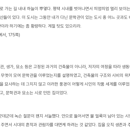
로 가는 길 내내 하늘이 뿌옇다. 평택 시내를 벗어나면서 띄엄띄엄 멀리 보이는
산들이 있다. 이 도시는 그동안 내가 다닌 문학관이 있는 도시 중 어느 곳과도 
판이라 하기에는 좀 황량하다. 계절 탓도 있으리라.
서, 175쪽)
학관, 생가, 묘소 등은 고정된 과거의 건축물이 아니라, 저자의 여정을 따라 생
 무엇이 모여 문학관을 이루었는지를 설명하였고, 건축물의 구조와 시비의 위
을 묘사하는 데 그치지 않고 이러한 풍경이 어떻게 시인의 작품 세계를 이루었
고, 문학관과 묘소는 시로 만든 집이었다.
군데군데 녹슨 철문이 왠지 서늘했다. 안으로 들어서면 물 얼룩이 남아 있는 시
 주면서 시대의 흔적과 관람자를 대면케 하려는 것 같았다. 집을 오직 생존과