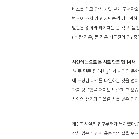
버스를 타고 안성 시립 보개 도서관으
벌판이 스쳐 가고 저만큼씩 야트막한 
벌판은 광야라 하기에는 좀 작고, 들
(「바람 같은, 돌 같은 박두진의 집」 중에
시인의 눈으로 본 시로 만든 집 14채
『시로 만든 집 14채』에서 시인의 문
에 소장된 자료를 나열하는 것을 넘어
가를 방문했을 때에도 단순히 그 모습
시인의 생가와 마을은 시를 낳은 집이
제3 전시실은 입구부터가 특이했다. 
상처 입은 배경에 윤동주의 삶을 보여