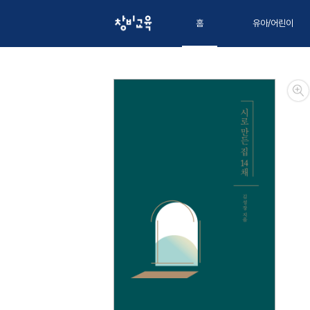
홈
유아/어린이