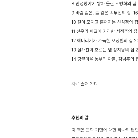
8 안성평야에 쌓아 올린 조병화의 집 
9 바람 같은, 돌 같은 박두진의 집 16
10 길이 모이고 흩어지는 신석정의 집 
11 선운리 폐교에 자리한 서정주의 집 
12 해바라기가 가득한 오장환의 집 2
13 실개천이 흐르는 옆 정지용의 집 2
14 땅끝마을 농부의 아들, 김남주의 집
자료 출처 292
추천의 말
이 책은 문학 기행에 대한 하나의 답