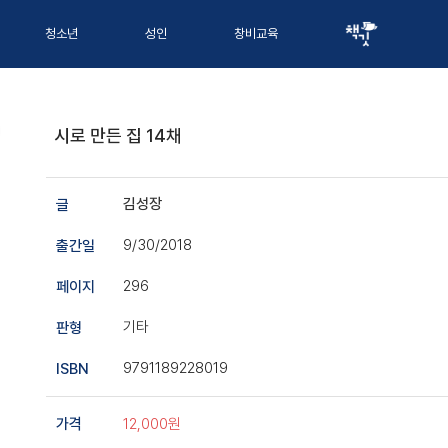
청소년
성인
창비교육
시로 만든 집 14채
김성장
글
9/30/2018
출간일
296
페이지
기타
판형
9791189228019
ISBN
12,000원
가격