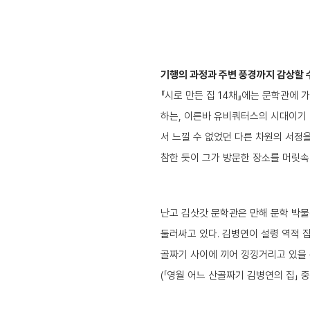
기행의 과정과 주변 풍경까지 감상할 
『시로 만든 집 14채』에는 문학관에
하는, 이른바 유비쿼터스의 시대이기 
서 느낄 수 없었던 다른 차원의 서정
참한 듯이 그가 방문한 장소를 머릿속
난고 김삿갓 문학관은 만해 문학 박물
둘러싸고 있다. 김병연이 설령 역적 
골짜기 사이에 끼어 낑낑거리고 있을 
(「영월 어느 산골짜기 김병연의 집」 중에