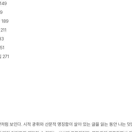
149
9
189
211
33
51
 271
안처럼 보인다. 시적 광휘와 산문적 명징함이 살아 있는 글을 읽는 동안 나는 