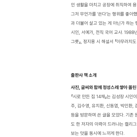
인 생활을 마치고 공장에 취직하여 용
그저 무언가를 ‘쓴다’는 행위를 좋아했
과 더불어 살고 있는 게 아닌가 하는 
시인, 서예가, 전직 국어 교사. 198
그릇』, 정지용 시 해설서 『아무러치도
출판사 책 소개
사진, 글씨와 함께 정성스레 쌓아 올린
『시로 만든 집 14채』는 김성장 시인이
주, 김수영, 유치환, 신동엽, 박인환, 
등을 방문하며 쓴 글을 모았다. 기존
도 한 저자의 이력이 드러나는 캘리그
보는 맛을 동시에 느끼게 한다.