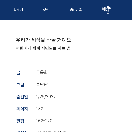
청소년
성인
창비교육
우리가 세상을 바꿀 거예요
어린이가 세계 시민으로 사는 법
공윤희
글
홍단단
그림
1/25/2022
출간일
132
페이지
162*220
판형