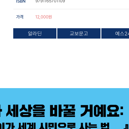
9791165701109
ISBN
12,000원
가격
알라딘
교보문고
예스2