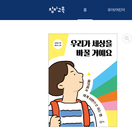
홈
유아/어린이