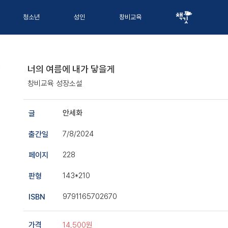
청소년
성인
창비교육
너의 여름에 내가 닿을게
창비교육 성장소설
안세화
글
7/8/2024
출간일
228
페이지
143*210
판형
9791165702670
ISBN
14,500원
가격