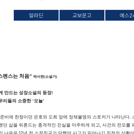
알라딘
교보문고
예스2
스펜스는 처음
”
박서련
(
소설가
)
게 만드는 성장소설의 등장
!
 우리들의 소중한
‘
오늘
’
.
 준비에 한창이던 은호와 도희 앞에 정체불명의 스토커가 나타난다
,
했던 삶을 뒤흔드는 충격적인 진실을 마주하게 되고
사건의 전모를 
12
살인 나은은
년 전 소꿉친구가 당했던 사고가 일어나기 직전의 상황