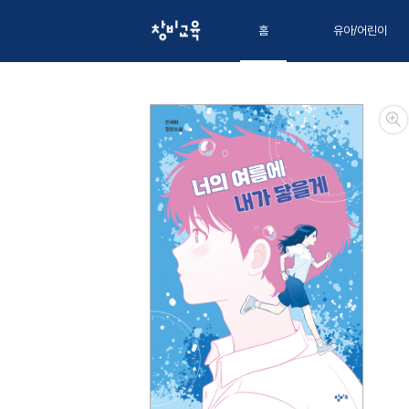
홈
유아/어린이