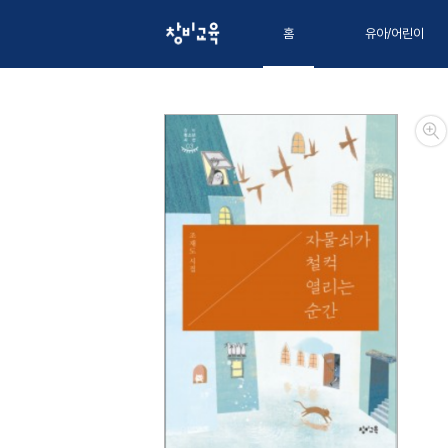
홈
유아/어린이