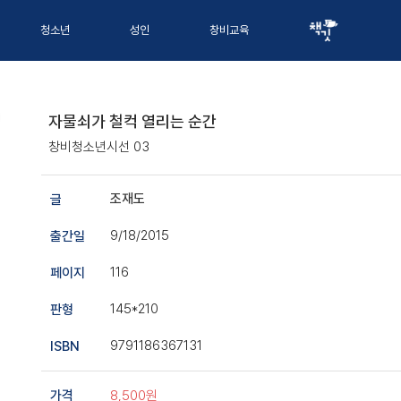
청소년
성인
창비교육
자물쇠가 철컥 열리는 순간
창비청소년시선 03
조재도
글
9/18/2015
출간일
116
페이지
145*210
판형
9791186367131
ISBN
8,500원
가격