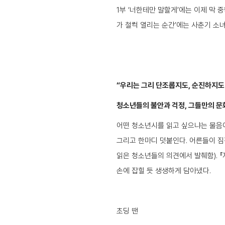
1부 ‘너한테만 말할게’에는 이제 막 
가 철컥 열리는 순간’에는 사춘기 소녀
“우리는 그리 단조롭지도, 순진하지도
청소년들의 불안과 걱정, 그들만의 문
어떤 청소년시를 읽고 싶으냐는 물음에 
그리고 한마디 덧붙인다. 어른들이 짐
읽은 청소년들의 의견에서 발췌함). 
손에 잡힐 듯 생생하게 담아냈다.
초딩 땐