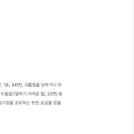
, 「꿈」 44면), 괴롭힘을 당하거나 외
 수줍음(「말하기 어려운 말」 20면) 등
일기장을 공유하는 듯한 공감을 얻을