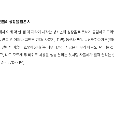
년들의 성장을 담은 시
에서 이제 막 한 뼘 더 자라기 시작한 청소년의 성장을 따뜻하게 공감하고 드
만 찌면 어쩌나 고민도 된다(「사춘기」 11면). 동생과 싸워 속상해하다가도(「따라
 같아서 마음이 흐뭇해진다(「큰 나무」 17면). 지금은 아무리 애써도 잘 되는
고, 나도 모르게 두 바퀴로 세상을 씽씽 달리는 것처럼 자물쇠가 철컥 열리는 
간」 70~71면).