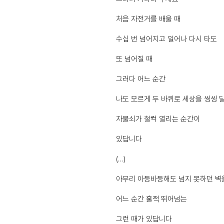
처음 자전거를 배울 때
수십 번 넘어지고 일어나 다시 타도
또 넘어질 때
그러다 어느 순간
나도 모르게 두 바퀴로 세상을 씽씽 
자물쇠가 철컥 열리는 순간이
있답니다
(…)
아무리 아등바등해도 넘지 못하던 벽
어느 순간 훌쩍 뛰어넘는
그런 때가 있답니다