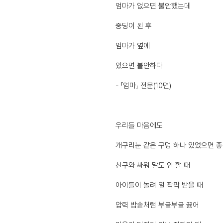
엄마가 없으면 불안했는데
중딩이 된 후
엄마가 옆에
있으면 불안하다
- 「엄마」 전문(10면)
우리들 마음에도
개구리눈 같은 구멍 하나 있었으면 
친구와 싸워 말도 안 할 때
아이들이 놀려 열 팍팍 받을 때
압력 밥솥처럼 부글부글 끓어