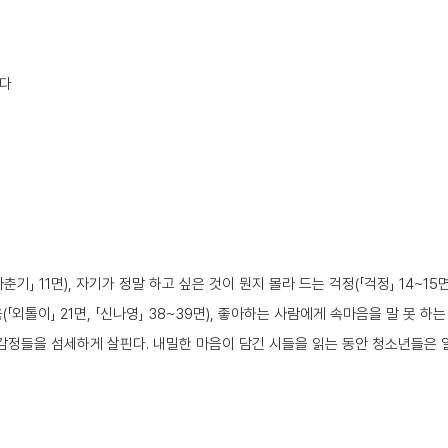
겠다
」 11면), 자기가 정말 하고 싶은 것이 뭔지 몰라 드는 걱정(「걱정」 14~15면
「외톨이」 21면, 「신나영」 38~39면), 좋아하는 사람에게 속마음을 말 못 하는
감정들을 섬세하게 살핀다. 내밀한 마음이 담긴 시들을 읽는 동안 청소년들은 