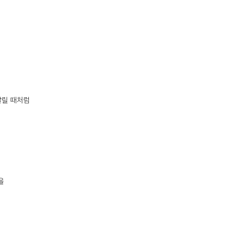
달릴 때처럼
을