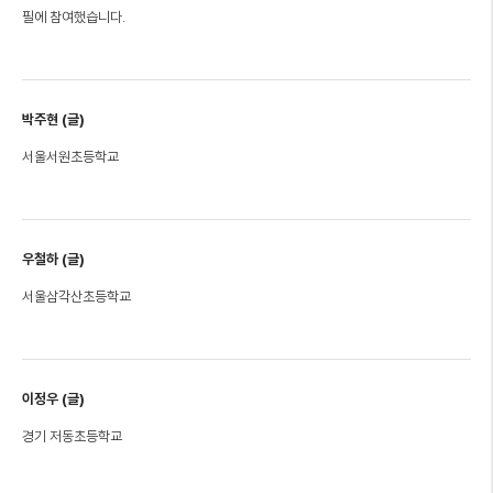
필에 참여했습니다.
박주현 (글)
서울서원초등학교
우철하 (글)
서울삼각산초등학교
이정우 (글)
경기 저동초등학교