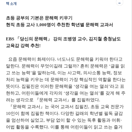
-
책 소개
초등 공부의 기본은 문해력 키우기
현직 초등 교사
1,000
명이 추천한 학년별 문해력 교과서
EBS
「
당신의 문해력
」
강의 조병영 교수
,
김지철 충청남도
교육감 강력 추천
!
요즘 문해력이 화제이다
.
너도나도 문해력을 키워야 한다고
말한다
.
문해력이 무엇이길래 그럴까
?
흔히 문해력은
‘
글을 읽
고 쓰는 능력
’
을 말하는데
,
이는 사고력
,
의사소통 능력
,
정보
처리 능력을 키우는 데 문해력이 가장 핵심적인 역할을 한다는
뜻이다
.
집필진은 이러한 문해력을
‘
생각을 여는 열쇠
’
라고 표
현하고
,
어린이들에게 각자의
‘
생각을 여는 열쇠
’
를 갖게 해 주
려는 생각으로
『
문해력 교과서
』
를 집필하였다
.
『
문해력 교과서
』
는 국어 교과서 집필진
,
초등 교육 전문가
10
인이 함께 집필한 책이다
.
다양한 갈래의 학년별 필독 글감
을 엄선하여 실었고
,
부담 없이 할 수 있는 독후 활동과 어휘
·
어법 활동을 수록했다
.
이를 통해 어린이들이 읽고 쓰는 즐거