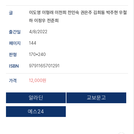
이도영
이형래
이천희
전인숙
권은주
김희동
박주현
우철
글
하
이정우
전준희
4/8/2022
출간일
144
페이지
170*240
판형
9791165701291
ISBN
12,000원
가격
알라딘
교보문고
예스24