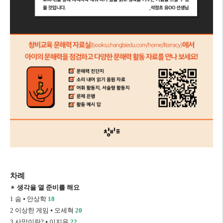
차례
✴
생각을 열 준비를 해요
1
숨
⦁
안상학
18
2
이상한 게임
⦁
오세혁
20
3
사막이란
?
⦁
이지유
22