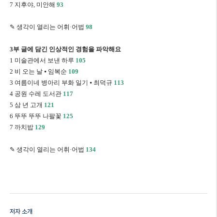
7
지후야
,
미안해
93
✎
생각이 열리는 어휘
·
어법
98
3
부 글에 담긴 인상적인 경험을 파악해요
1
미술관에서 보낸 하루
105
2
비 오는 날
⦁
임복순
109
3
여름이네 병아리 부화 일기
⦁
최덕규
113
4
공원 수레 도서관
117
5
삼 년 고개
121
6
뚜뚜 뚜뚜 나팔꽃
125
7
까치밥
129
✎
생각이 열리는 어휘
·
어법
134
저자 소개