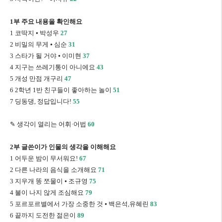
1
부 주요 내용을 확인해요
1
코딱지
⦁
박성우
27
2
비밀의 무게
⦁
심순
31
3
스타가 될 거야
⦁
이미현
37
4
지구는 쓰레기통이 아니에요
43
5
개성 만점 개구리
47
6 2
학년
1
반 친구들이 좋아하는 놀이
51
7
딩동댕
,
정답입니다
!
55
✎
생각이 열리는 어휘
·
어법
60
2
부 글쓴이가 인물의 생각을 이해해요
1
어두운 밤이 무서워요
!
67
2
다른 나라의 음식을 소개해요
71
3
지우개 똥 쪼물이
⦁
조규영
75
4
불이 나지 않게 조심해요
79
5
포르포르별에서 가장 소중한 것
⦁
백은석
,
유혜린
83
6
끝까지 도전한 젊은이
89