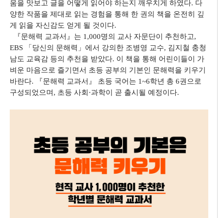
움을 맛보고 글을 어떻게 읽어야 하는지 깨우치게 하였다
.
다
양한 작품을 제대로 읽는 경험을 통해 한 권의 책을 온전히 깊
게 읽을 자신감도 얻게 될 것이다
.
『
문해력 교과서
』
는
1,000
명의 교사 자문단이 추천하고
,
EBS
「
당신의 문해력
」
에서 강의한 조병영 교수
,
김지철 충청
남도 교육감 등의 추천을 받았다
.
이 책을 통해 어린이들이 가
벼운 마음으로 즐기면서 초등 공부의 기본인 문해력을 키우기
바란다
.
『
문해력 교과서
』
초등 국어는
1~6
학년 총
6
권으로
구성되었으며
,
초등 사회
·
과학이 곧 출시될 예정이다
.