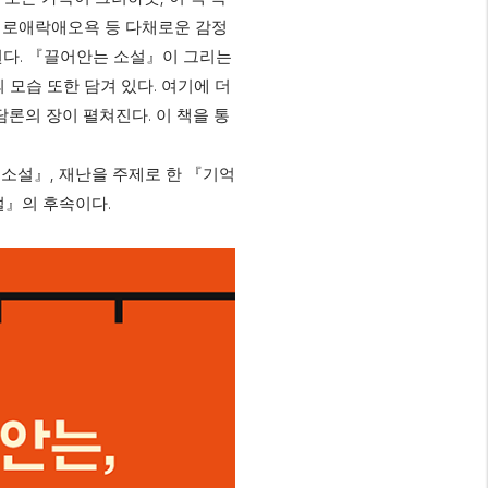
희로애락애오욕 등 다채로운 감정
.
된다
『
끌어안는 소설
』
이 그리는
.
 모습 또한 담겨 있다
여기에 더
.
담론의 장이 펼쳐진다
이 책을 통
,
 소설
』
재난을 주제로 한
『
기억
.
설
』
의 후속이다