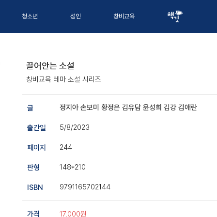
청소년
성인
창비교육
끌어안는 소설
창비교육 테마 소설 시리즈
정지아
손보미
황정은
김유담
윤성희
김강
김애란
글
5/8/2023
출간일
244
페이지
148*210
판형
9791165702144
ISBN
17,000원
가격