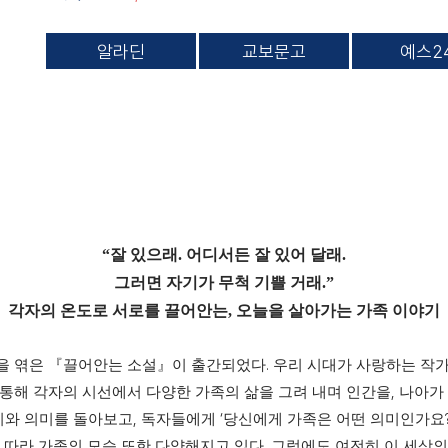
알라딘
교보문고
예스2
“
잘 있으래
.
어디서든 잘 있어 달래
.
그러면 자기가 무척 기쁠 거래
.”
각자의 온도로 서로를 끌어안는
,
오늘을 살아가는 가족 이야기
.
을 엮은
『
끌어안는 소설
』
이 출간되었다
우리 시대가 사랑하는 작
,
 통해 각자의 시선에서 다양한 가족의 삶을 그려 내며 인간을
나아가
,
‘
치와 의미를 돌아보고
독자들에게
당신에게 가족은 어떤 의미인가요
.
 따라 가족의 모습 또한 다양해지고 있다
그럼에도 여전히 이 세상의