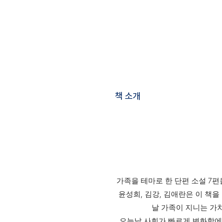
책 소개
7
가족을 테마로 한 단편 소설
편
,
,
윤성희
김강
김애란은 이 책을
날 가족이 지니는 가
오늘날 사회가 빠르게 변화함에