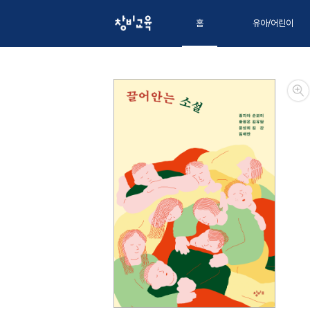
홈
유아/어린이