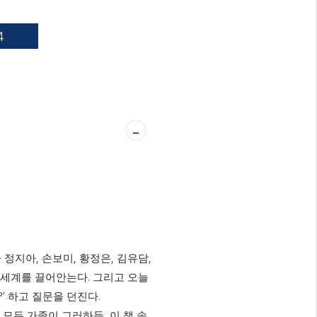
4
-
,
,
,
,
가 정지아
손보미
황정은
김유담
.
 세계를 끌어안는다
그리고 오늘
?’
.
하고 질문을 던진다
,
 모든 가족이 그러하듯
이 책 속