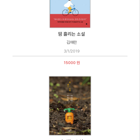
땀 흘리는 소설
김애란
3/1/2019
15000 원