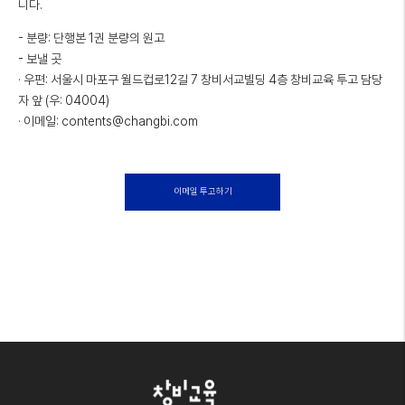
니다.
- 분량: 단행본 1권 분량의 원고
- 보낼 곳
· 우편: 서울시 마포구 월드컵로12길 7 창비서교빌딩 4층 창비교육 투고 담당
자 앞 (우: 04004)
· 이메일: contents@changbi.com
이메일 투고하기