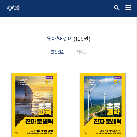
유아/어린이
(129권)
출간일순
제목순