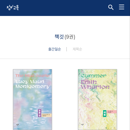
책깃
(9권)
출간일순
제목순