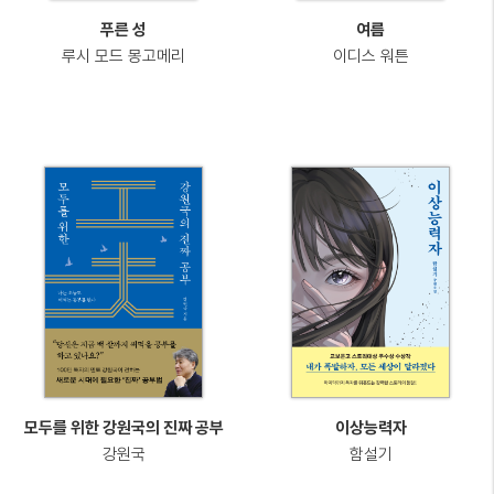
푸른 성
여름
루시 모드 몽고메리
이디스 워튼
모두를 위한 강원국의 진짜 공부
이상능력자
강원국
함설기