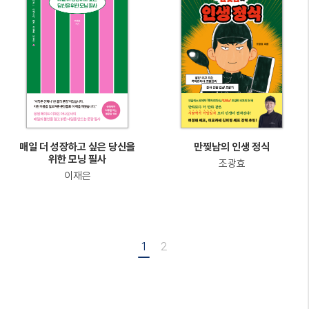
매일 더 성장하고 싶은 당신을
만찢남의 인생 정식
위한 모닝 필사
조광효
이재은
1
2