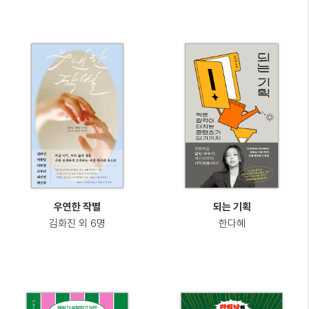
우연한 작별
되는 기획
김화진 외 6명
한다혜