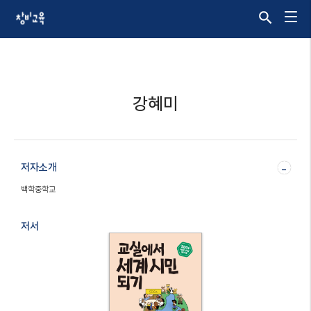
강혜미
저자소개
-
백학중학교
저서