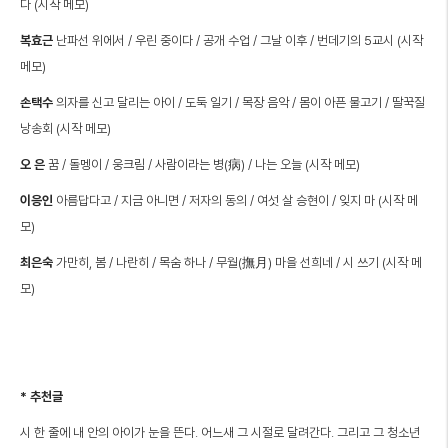
다 (시작 메모)
복효근
난파선 위에서 / 우린 중이다 / 공개 수업 / 그날 이후 / 번데기의 5교시 (시작
메모)
손택수
의자를 신고 달리는 아이 / 도둑 일기 / 목장 음악 / 몸이 아픈 물고기 / 딸꾹질
낭송회 (시작 메모)
오 은
꿈 / 돌멩이 / 웅크림 / 사람이라는 병(病) / 나는 오늘 (시작 메모)
이응인
아름답다고 / 지금 아니면 / 저자의 동의 / 여섯 살 승현이 / 잊지 마 (시작 메
모)
최은숙
가만히, 봄 / 나란히 / 목숨 하나 / 무월(撫月) 마을 선희네 / 시 쓰기 (시작 메
모)
* 추천글
시 한 줄에 내 안의 아이가 눈을 뜬다. 어느새 그 시절로 달려간다. 그리고 그 청소년