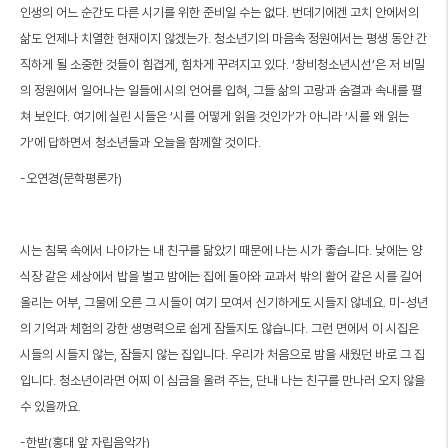
인생의 어느 순간도 다른 시기를 위한 준비일 수는 없다. 번데기에겐 고치 안에서의
삶도 언제나 치열한 현재이지 않겠는가. 청소년기의 마음속 정원에서는 평생 동안 간
직하게 될 소중한 것들이 힘겹게, 힘차게 꾸려지고 있다. ‘창비청소년시선’은 저 비밀
의 정원에서 일어나는 일들에 시의 언어를 입혀, 그들 삶의 고랑과 숨결과 속내를 펼
쳐 보인다. 여기에 실린 시들은 ‘시를 어떻게 읽을 것인가’가 아니라 ‘시를 왜 읽는
가’에 답하면서 청소년들과 오늘을 함께할 것이다.
-오연경(문학평론가)
시는 침묵 속에서 나아가는 내 친구를 닮았기 때문에 나는 시가 좋습니다. 낮에는 양
식장 같은 세상에서 밥을 벌고 밤에는 집에 돌아와 교과서 밖의 활어 같은 시를 길어
올리는 어부, 그물에 오른 그 시들이 여기 모여서 신기하게도 시들지 않네요. 미-성년
의 기억과 체험의 강한 생명력으로 쉽게 잠들지도 않습니다. 그런 면에서 이 시집은
시들의 시들지 않는, 잠들지 않는 집입니다. 우리가 처음으로 밤을 새웠던 바로 그 집
입니다. 청소년이라면 어찌 이 심금을 울려 주는, 단내 나는 친구를 만나러 오지 않을
수 있을까요.
-한받(홍대 앞 자립음악가)