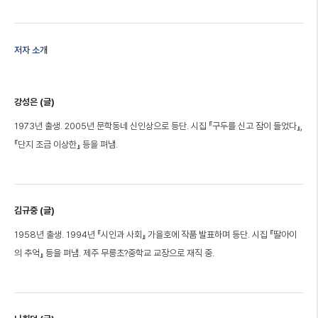
저자 소개
강성은 (글)
1973년 출생. 2005년 문학동네 신인상으로 등단. 시집 『구두를 신고 잠이 들었다』,
『단지 조금 이상한』 등을 펴냄.
김규중 (글)
1958년 출생. 1994년 『시인과 사회』 가을호에 작품 발표하며 등단. 시집 『딸아이
의 추억』 등을 펴냄. 제주 무릉초?중학교 교장으로 재직 중.