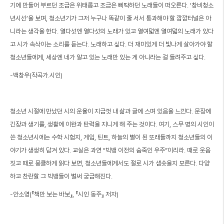
기에 만들어 부르던 조금은 위태롭고 조금은 삐딱하던 노래들이 떠오른다. ‘창비청소
년시선’을 보며, 청소년기가 그저 누구나 똑같이 줄 서서 통과해야 할 깜깜터널은 아
니라는 생각을 한다. 열다섯엔 열다섯의 노래가 있고 열여덟엔 열여덟의 노래가 있다
고 시가 속삭이는 소리를 듣는다. 노래하고 싶다. 더 재미있게 더 빛나게 살아가야 할
청소년들에게, 세상엔 네가 알고 있는 노래만 있는 게 아니라는 걸 들려주고 싶다.
-백창우(작곡가․시인)
청소년 시절에 만났던 시의 운율이 지금껏 내 삶과 글에 스며 있음을 느낀다. 문장에
긴장과 생기를, 생활에 이완과 탄력을 지니게 해 주는 것이다. 여기, 스무 명의 시인이
쓴 청소년시에는 수학 시험지, 게임, 틴트, 하늘의 별이 된 또래들까지 청소년들의 이
야기가 생생히 담겨 있다. 교실은 과연 “빅뱅 이전의 숨죽인 우주”이리라. 때로 웃음
짓고 때로 뭉클하게 읽다 보면, 청소년들에게서도 절로 시가 샘솟을지 모른다. 다양
하고 찬란할 그 빅뱅들이 벌써 궁금해진다.
-안소영(『책만 보는 바보』, 『시인 동주』 저자)