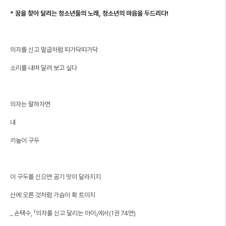
* 꿈을 찾아 달리는 청소년들의 노래, 청소년의 마음을 두드리다!
의자를 신고 말굽처럼 따가닥따가닥
소리를 내며 달려 보고 싶다
의자는 말하자면
내
키높이 구두
이 구두를 신으면 공기 맛이 달라지지
산에 오른 것처럼 가슴이 확 트이지
_ 손택수, 「의자를 신고 달리는 아이」에서(1권 74면)