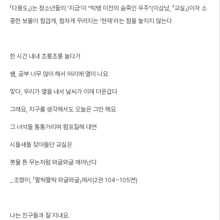
「다용도」)는 청소년들의 ‘지금’이 “빅뱅 이전의 숨죽인 우주”(이삼남, 「교실」)이자 소
중한 보물이 힘겹게, 힘차게 꾸려지는 ‘현재’라는 점을 놓치지 않는다.
한 시간 내내 초롱초롱 놀다가
쌤, 공부 너무 많이 해서 머리에 열이 나요
맞다, 우리가 열을 내서 날씨가 이래 더운갑다
그래요, 지구를 생각해서도 오늘은 그만 해요
그 녀석들 통통거리며 펌프질해 대면
시들새들 잦아들던 교실은
봇물 튼 무논처럼 와글와글 깨어난다
_ 조향미, 「팔딱팔딱 와글와글」에서(2권 104~105면)
나는 친구들과 잘 지내요.