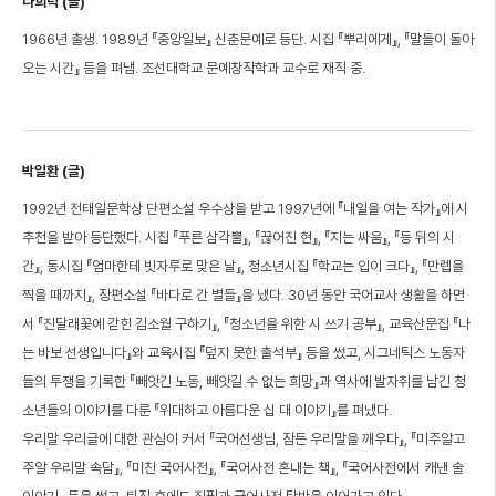
나희덕 (글)
1966년 출생. 1989년 『중앙일보』 신춘문예로 등단. 시집 『뿌리에게』, 『말들이 돌아
오는 시간』 등을 펴냄. 조선대학교 문예창작학과 교수로 재직 중.
박일환 (글)
1992년 전태일문학상 단편소설 우수상을 받고 1997년에 『내일을 여는 작가』에 시
추천을 받아 등단했다. 시집 『푸른 삼각뿔』, 『끊어진 현』, 『지는 싸움』, 『등 뒤의 시
간』, 동시집 『엄마한테 빗자루로 맞은 날』, 청소년시집 『학교는 입이 크다』, 『만렙을
찍을 때까지』, 장편소설 『바다로 간 별들』을 냈다. 30년 동안 국어교사 생활을 하면
서 『진달래꽃에 갇힌 김소월 구하기』, 『청소년을 위한 시 쓰기 공부』, 교육산문집 『나
는 바보 선생입니다』와 교육시집 『덮지 못한 출석부』 등을 썼고, 시그네틱스 노동자
들의 투쟁을 기록한 『빼앗긴 노동, 빼앗길 수 없는 희망』과 역사에 발자취를 남긴 청
소년들의 이야기를 다룬 『위대하고 아름다운 십 대 이야기』를 펴냈다.
우리말 우리글에 대한 관심이 커서 『국어선생님, 잠든 우리말을 깨우다』, 『미주알고
주알 우리말 속담』, 『미친 국어사전』, 『국어사전 혼내는 책』, 『국어사전에서 캐낸 술