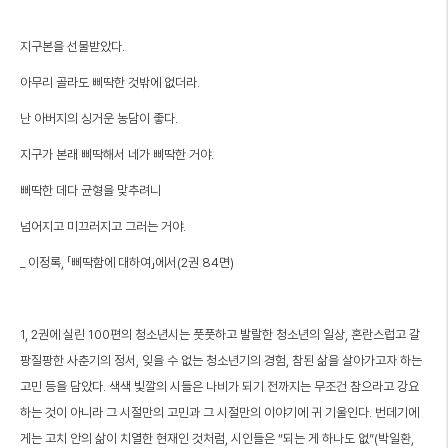
지구본을 선물받았다.
아무리 골라도 삐딱한 것밖에 없더라.
난 아버지의 싱거운 농담이 좋다.
지구가 본래 삐딱해서 네가 삐딱한 거야.
삐딱한 데다 균형을 맞추려니
넘어지고 미끄러지고 그러는 거야.
_ 이정록, 「삐딱함에 대하여」에서(2권 84면)
1, 2권에 실린 100편의 청소년시는 풋풋하고 발랄한 청소년의 일상, 혼란스럽고 갈
팡질팡한 사춘기의 정서, 잊을 수 없는 청소년기의 경험, 참된 삶을 살아가고자 하는
고민 등을 담았다. 색색 빛깔의 시들은 나비가 되기 전까지는 무조건 참으라고 강요
하는 것이 아니라 그 시절만의 고민과 그 시절만의 이야기에 귀 기울인다. 번데기에
게는 고치 안의 삶이 치열한 현재인 것처럼, 시인들은 “되는 게 하나도 없”(박일환,