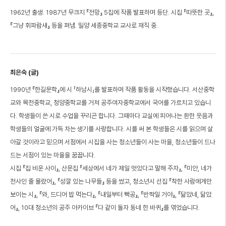
1962년 출생. 1987년 무크지 『전망』 5집에 작품 발표하며 등단. 시집 『따뜻한 곳』,
『그냥 휘파람새』 등을 펴냄. 밀양 세종중학교 교사로 재직 중.
최은숙 (글)
1990년 『한길문학』에 시 「하남시」를 발표하며 작품 활동을 시작했습니다. 서산중학
교와 목천중학교, 청양중학교를 거쳐 공주여자중학교에서 국어를 가르치고 있습니
다. 학생들이 쓴 시로 수업을 꾸리곤 합니다. 그때마다 교실에 피어나는 환한 웃음과
학생들의 얼굴에 가득 차는 생기를 사랑합니다. 시를 써 본 학생들은 시를 읽으며 살
아갈 것이라고 믿으며 서점에서 시집을 사는 청소년들이 사는 마을, 청소년들이 드나
드는 서점이 있는 마을을 꿈꿉니다.
시집 『집 비운 사이』, 산문집 『세상에서 네가 제일 멋있다고 말해 주자』, 『미안, 네가
천사인 줄 몰랐어』, 『성깔 있는 나무들』 등을 썼고, 청소년시 선집 『착한 사람에게만
보이는 시』, 『와, 드디어 밥 먹는다』, 『내일부터 빡공』, 『반짝일 거야』, 『닮았네, 닮았
어』, 10대 청소년의 공주 아카이브 『다 같이 돌자 동네 한 바퀴』를 엮었습니다.