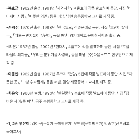
-복효근:
1962년 출생. 1991년 『시와시학』 겨울호에 작품 발표하며 등단. 시집 『버
마재비 사랑』, 『따뜻한 외면』 등을 펴냄. 남원 송동중학교 교사로 재직 중.
-손택수:
1970년 출생. 1998년 『한국일보』 신춘문예로 등단. 시집 『호랑이 발자
국』, 『떠도는 먼지들이 빛난다』 등을 펴냄. 명지대학교 문예창작학과 출강 중.
-오 은:
1982년 출생. 2002년 『현대시』 4월호에 작품 발표하며 등단. 시집 『호텔
타셀의 돼지들』, 『우리는 분위기를 사랑해』 등을 펴냄. (주)다음소프트 연구원으로 재
직 중.
-이응인:
1962년 출생. 1987년 무크지 『전망』 5집에 작품 발표하며 등단. 시집 『따
뜻한 곳』, 『그냥 휘파람새』 등을 펴냄. 밀양 세종중학교 교사로 재직 중.
-최은숙:
1966년 출생. 1990년 『한길문학』 봄호에 작품 발표하며 등단. 시집 『집
비운 사이』를 펴냄. 공주 봉황중학교 교사로 재직 중.
-1, 2권 엮은이:
김이구(소설가·문학평론가) 오연경(문학평론가) 박종호(신도림고
국어교사)