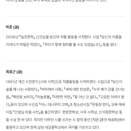
이야기』 등을 썼고, 퇴직 후에도 집필과 국어사전 탐방을 이어가고 있다.
박준 (글)
2008년 『실천문학』 신인상을 받으며 작품 활동을 시작했다. 시집 『당신의 이름을
지어다가 며칠은 먹었다』, 『우리가 함께 장마를 볼 수도 있겠습니다』 등을 썼다.
복효근 (글)
1991년 계간 시전문지 [시와 시학]으로 작품활동을 시작하였다. 시집으로 『당신이
슬플 때 나는 사랑한다』 『버마재비 사랑』 『새에 대한 반성문』 『누우 떼가 강을 건너는
법』 『목련꽃 브라자』 『마늘촛불』 『따뜻한 외면』 『꽃 아닌 것 없다』 『고요한 저녁이 왔
다』등이 있으며 시선집 『어느 대나무의 고백』과 청소년시집 『운동장 편지』 교육 에세
이집 『선생님 마음 사전』을 출간하였다. 편운문학상, 시와 시학상, 신석정문학상 등
을 수상 한 바 있다. 작지만 야무진 시를 쓰자는 시 창작 동인 [작은 詩앗 채송화]에서
활동하고 있으며 현재 남원 대강중학교에서 국어를 가르치고 있다.