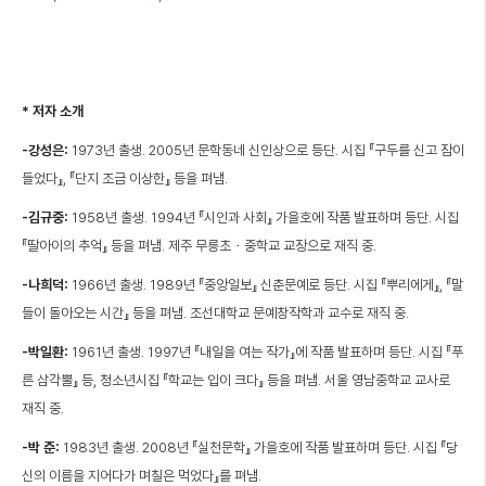
* 저자 소개
-강성은:
1973년 출생. 2005년 문학동네 신인상으로 등단. 시집 『구두를 신고 잠이
들었다』, 『단지 조금 이상한』 등을 펴냄.
-김규중:
1958년 출생. 1994년 『시인과 사회』 가을호에 작품 발표하며 등단. 시집
『딸아이의 추억』 등을 펴냄. 제주 무릉초・중학교 교장으로 재직 중.
-나희덕:
1966년 출생. 1989년 『중앙일보』 신춘문예로 등단. 시집 『뿌리에게』, 『말
들이 돌아오는 시간』 등을 펴냄. 조선대학교 문예창작학과 교수로 재직 중.
-박일환:
1961년 출생. 1997년 『내일을 여는 작가』에 작품 발표하며 등단. 시집 『푸
른 삼각뿔』 등, 청소년시집 『학교는 입이 크다』 등을 펴냄. 서울 영남중학교 교사로
재직 중.
-박 준:
1983년 출생. 2008년 『실천문학』 가을호에 작품 발표하며 등단. 시집 『당
신의 이름을 지어다가 며칠은 먹었다』를 펴냄.