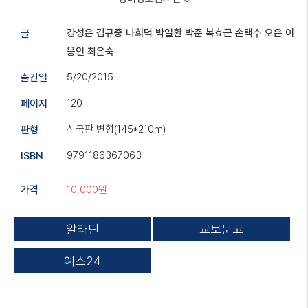
강성은
김규중
나희덕
박일환
박준
복효근
손택수
오은
이
글
응인
최은숙
5/20/2015
출간일
120
페이지
신국판 변형(145*210m)
판형
9791186367063
ISBN
10,000원
가격
알라딘
교보문고
예스24