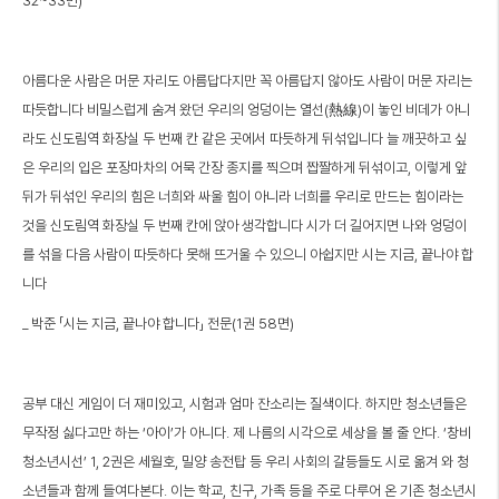
32~33면)
아름다운 사람은 머문 자리도 아름답다지만 꼭 아름답지 않아도 사람이 머문 자리는
따듯합니다 비밀스럽게 숨겨 왔던 우리의 엉덩이는 열선(熱線)이 놓인 비데가 아니
라도 신도림역 화장실 두 번째 칸 같은 곳에서 따듯하게 뒤섞입니다 늘 깨끗하고 싶
은 우리의 입은 포장마차의 어묵 간장 종지를 찍으며 짭짤하게 뒤섞이고, 이렇게 앞
뒤가 뒤섞인 우리의 힘은 너희와 싸울 힘이 아니라 너희를 우리로 만드는 힘이라는
것을 신도림역 화장실 두 번째 칸에 앉아 생각합니다 시가 더 길어지면 나와 엉덩이
를 섞을 다음 사람이 따듯하다 못해 뜨거울 수 있으니 아쉽지만 시는 지금, 끝나야 합
니다
_ 박준 「시는 지금, 끝나야 합니다」 전문(1권 58면)
공부 대신 게임이 더 재미있고, 시험과 엄마 잔소리는 질색이다. 하지만 청소년들은
무작정 싫다고만 하는 ‘아이’가 아니다. 제 나름의 시각으로 세상을 볼 줄 안다. ‘창비
청소년시선’ 1, 2권은 세월호, 밀양 송전탑 등 우리 사회의 갈등들도 시로 옮겨 와 청
소년들과 함께 들여다본다. 이는 학교, 친구, 가족 등을 주로 다루어 온 기존 청소년시