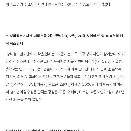
이구․오연경, 청소년문화연대 활동을 하는 국어교사 박종호가 함께 엮었다.
* ‘창비청소년시선’ 시리즈를 여는 특별판 1, 2권, 20명 시인이 쓴 총 100편의 신
작 청소년시
‘창비청소년시선’의 시작을 알리는 1, 2권에는 모두 스무 명의 시인이 참여했다. 이미
빼어난 청소년시로 청소년들의 전폭적인 지지를 받았던 박성우(『난 빨강』), 박일환
(『학교는 입이 크다』), 청소년들이 교과서에서 자주 만나던 나희덕, 남호섭, 손택수,
이정록, 최은숙, 교실에서 오랜 시간 청소년들과 울고 웃으며 함께 지내온김규중, 김
남극, 김성장, 이삼남, 이응인, 복효근, 조향미, 하재일, 2000년대 이후 등단해 여전
히 청소년의 감수성을 간직한 강성은, 오은, 이혜미, 배수연, 박준시인이 ‘창비청소년
시선’의 문을 함께 열었다.