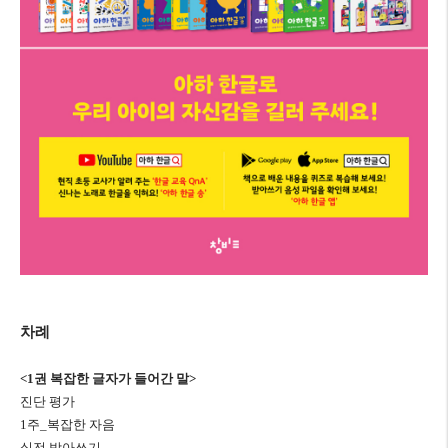
차례
<1
권 복잡한 글자가 들어간 말
>
진단 평가
1
주
_
복잡한 자음
실전 받아쓰기