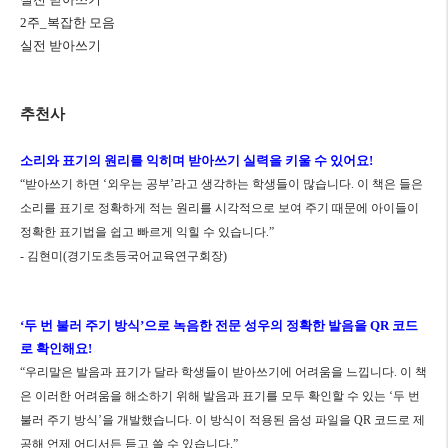
2
주
_
복잡한 모음
실전 받아쓰기
추천사
소리와 표기의 원리를 익히며 받아쓰기 실력을 키울 수 있어요
!
“
받아쓰기 하면
‘
외우는 공부
’
라고 생각하는 학생들이 많습니다
.
이 책은 들은
소리를 표기로 정확하게 적는 원리를 시각적으로 보여 주기 때문에 아이들이
정확한 표기법을 쉽고 빠르게 익힐 수 있습니다
.”
-
김현미
(
경기도초등국어교육연구회장
)
‘
두 번 불러 주기 방식
’
으로 녹음한 전문 성우의 정확한 발음을
QR
코드
로 확인해요
!
“
우리말은 발음과 표기가 달라 학생들이 받아쓰기에 어려움을 느낍니다
.
이 책
은 이러한 어려움을 해소하기 위해 발음과 표기를 모두 확인할 수 있는
‘
두 번
불러 주기 방식
’
을 개발했습니다
.
이 방식이 적용된 음성 파일을
QR
코드로 제
공해 언제 어디서든 듣고 쓸 수 있습니다
.”