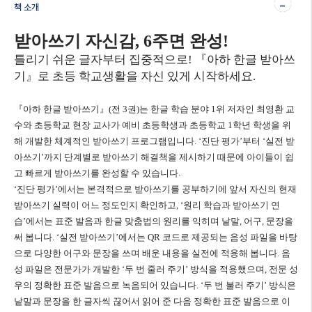
-
책 소개
받아쓰기 자신감
, 6
주면 완성
!
틀리기 쉬운 글자부터 집중적으로
!
『
아하 한글 받아쓰
기
』
로 초등 학교생활을 자신 있게 시작하세요
.
『
아하 한글 받아쓰기
』
(
전
3
권
)
는 한글 학습 분야
1
위 저자인 최영환 교
수와 초등학교 현장 교사가 예비 초등학생과 초등학교
1
학년 학생을 위
해 개발한 체계적인 받아쓰기 프로그램입니다
. ‘
진단 평가
’
부터
‘
실전 받
아쓰기
’
까지 단계별로 받아쓰기 해결책을 제시하기 때문에 아이들이 쉽
고 빠르게 받아쓰기를 완성할 수 있습니다
.
‘
진단 평가
’
에서는 본격적으로 받아쓰기를 공부하기에 앞서 자신의 현재
받아쓰기 실력이 어느 정도인지 확인하고
, ‘
원리 학습과 받아쓰기 연
습
’
에서는 표준 발음과 한글 맞춤법의 원리를 익히며 낱말
,
어구
,
문장을
써 봅니다
. ‘
실전 받아쓰기
’
에서는
QR
코드로 제공되는 음성 파일을 바탕
으로 다양한 어구와 문장을 쓰며 배운 내용을 실전에 적용해 봅니다
.
음
성 파일은 전문가가 개발한
‘
두 번 줄러 주기
’
방식을 적용했으며
,
전문 성
우의 정확한 표준 발음으로 녹음되어 있습니다
. ‘
두 번 불러 주기
’
방식은
낱말과 문장을 한 글자씩 끊어서 읽어 준 다음 정확한 표준 발음으로 이