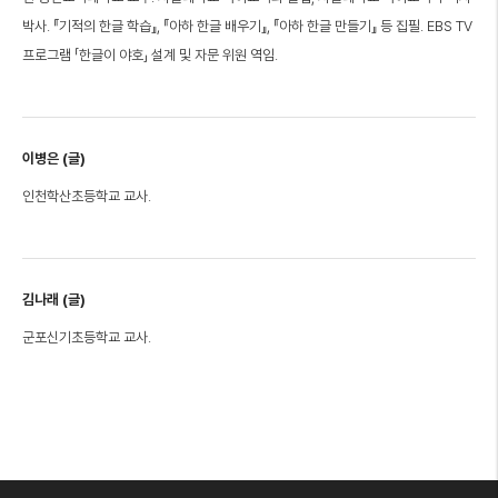
박사. 『기적의 한글 학습』, 『아하 한글 배우기』, 『아하 한글 만들기』 등 집필. EBS TV
프로그램 「한글이 야호」 설계 및 자문 위원 역임.
이병은 (글)
인천학산초등학교 교사.
김나래 (글)
군포신기초등학교 교사.