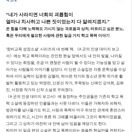
책 소개
“
내가 사라지면 너희의 괴롭힘이
얼마나 치사하고 나쁜 짓이었는지 다 알려지겠지
.”
온 힘을 다해 노력해도 가시지 않는 괴로움과 상처
,
터트리고 싶은 분노
,
혹은 우리에게 필요한 사랑에 관한 일곱 가지 학교 폭력 이야기
‘
창비교육 성장소설
’
시리즈의 네 번째 책
.
《
A
군의 인생 대미지 보고
서
》
에는 학교 폭력이라는 잔인한 현실 앞에서도 내 안의 빛을
,
나아질
수 있다는 희망을
,
조금 더 괜찮은 사람이 될 수 있다는 가능성을 믿고 살
아가는 사람들의 이야기를 담았다
.
이 단편 소설집은 각종 문학상을 수상
하여 이미 실력이 입증된 김멜라
,
박서련 작가와 청소년 문학 작가로 활
발히 활동하고 있는 박영란
,
신운선 작가
,
주목받는 신예인 강석희
,
김화
진
,
서장원 작가의 신작 소설로 꾸려졌다
.
《
A
군의 인생 대미지 보고서
》
에 등장하는 주인공들은 기존의 학교 폭
력 소설에 등장하던 인물들과는 사뭇 다르다
.
이들은 가해자와 피해자
,
방관자를 넘나들기도 하고
,
사랑과 폭력이 마구 뒤섞인 관계에 혼란스러
워하기도 하고
,
시간이 흐른 뒤 그때를 떠올리며 그것이 폭력이었음을
,
그리고 그 상처가 여전히 내 안에 남아 있음을 깨닫기도 한다
.
하지만 이 일곱 편의 소설은 학교 폭력이라는 씁쓸한 현실만을 전하지는