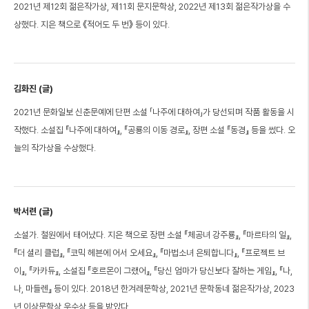
2021년 제12회 젊은작가상, 제11회 문지문학상, 2022년 제13회 젊은작가상을 수
상했다. 지은 책으로 《적어도 두 번》 등이 있다.
김화진 (글)
2021년 문화일보 신춘문예에 단편 소설 「나주에 대하여」가 당선되며 작품 활동을 시
작했다. 소설집 『나주에 대하여』, 『공룡의 이동 경로』, 장편 소설 『동경』 등을 썼다. 오
늘의 작가상을 수상했다.
박서련 (글)
소설가. 철원에서 태어났다. 지은 책으로 장편 소설 『체공녀 강주룡』, 『마르타의 일』,
『더 셜리 클럽』, 『코믹 헤븐에 어서 오세요』, 『마법소녀 은퇴합니다』, 『프로젝트 브
이』, 『카카듀』, 소설집 『호르몬이 그랬어』, 『당신 엄마가 당신보다 잘하는 게임』, 『나,
나, 마들렌』 등이 있다. 2018년 한겨레문학상, 2021년 문학동네 젊은작가상, 2023
년 이상문학상 우수상 등을 받았다.