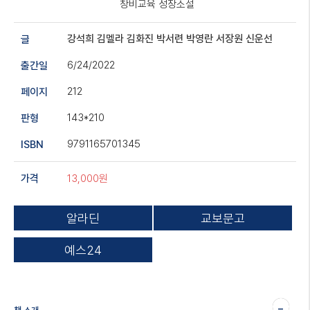
창비교육 성장소설
강석희
김멜라
김화진
박서련
박영란
서장원
신운선
글
6/24/2022
출간일
212
페이지
143*210
판형
9791165701345
ISBN
13,000원
가격
알라딘
교보문고
예스24
-