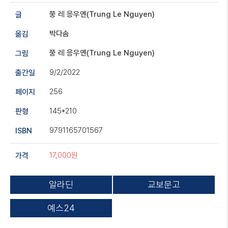
쭝 레 응우옌(Trung Le Nguyen)
글
박다솜
옮김
쭝 레 응우옌(Trung Le Nguyen)
그림
9/2/2022
출간일
256
페이지
145*210
판형
9791165701567
ISBN
17,000원
가격
알라딘
교보문고
예스24