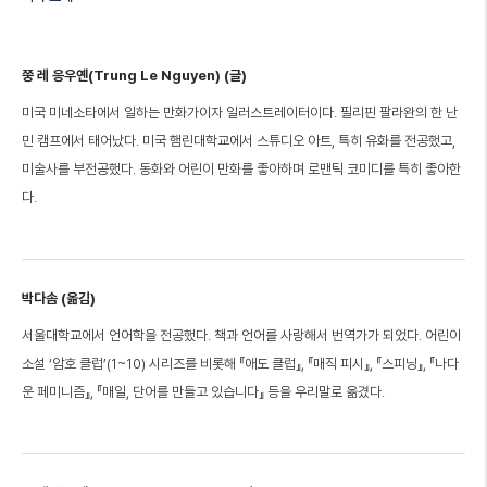
쭝 레 응우옌(Trung Le Nguyen) (글)
미국 미네소타에서 일하는 만화가이자 일러스트레이터이다. 필리핀 팔라완의 한 난
민 캠프에서 태어났다. 미국 햄린대학교에서 스튜디오 아트, 특히 유화를 전공했고,
미술사를 부전공했다. 동화와 어린이 만화를 좋아하며 로맨틱 코미디를 특히 좋아한
다.
박다솜 (옮김)
서울대학교에서 언어학을 전공했다. 책과 언어를 사랑해서 번역가가 되었다. 어린이
소설 ‘암호 클럽’(1~10) 시리즈를 비롯해 『애도 클럽』, 『매직 피시』, 『스피닝』, 『나다
운 페미니즘』, 『매일, 단어를 만들고 있습니다』 등을 우리말로 옮겼다.