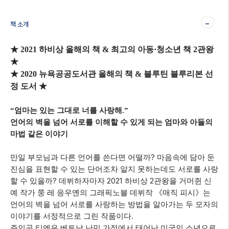
-
책 소개
★
2021
하비상 올해의 책
&
최고의 아동
·
청소년 책
2
관왕
★
★
2020
뉴욕공공도서관 올해의 책
&
블루틴 블루리본 선
정 도서
★
“
엄마는 있는 그대로 너를 사랑해
.”
언어의 벽을 넘어 서로를 이해할 수 있게 되는 엄마와 아들의
마법 같은 이야기
?
만일 부모님과 다른 언어를 쓴다면 어떨까
마음속에 담아 둔
진심을 표현할 수 있는 단어조차 알지 못하는데도 서로를 사랑
?
2021
2
할 수 있을까
데뷔하자마자
하비상
관왕을 거머쥔 신
예 작가 쭝 레 응우옌의 그래픽노블 데뷔작
《
매직 피시
》
는
언어의 벽을 넘어 서로를 사랑하는 방법을 알아가는 두 모자의
.
이야기를 서정적으로 그린 작품이다
,
주인공 티엔은 베트남 난민 가정에서 태어난 미국인 소년으로