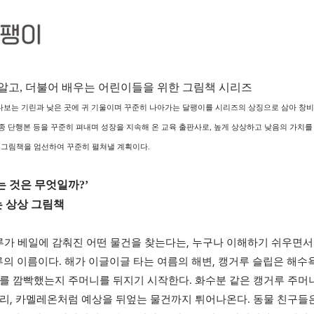
 알고, 더불어 배우는 어린이들을 위한 그림책 시리즈
다보는 기린과 낮은 곳에 귀 기울이며 꾸준히 나아가는 달팽이를 시리즈의 상징으로 삼아 창
종 단행본 등을 꾸준히 펴내며 성장을 지속해 온 교육 출판사로
,
높게 상상하고 낮음의 가치를
 그림책을 엄선하여 꾸준히 펼쳐낼 계획이다
.
는 것은 무엇일까
?’
 상상 그림책
,
루가 베일에 감춰진 어떤 물건을 찾는다는
누구나 이해하기 쉬우면서
.
,
루의 이름이다
해가 이글이글 타는 여름의 해변
캥거루 슬립은 해수
.
를 깜빡했는지 주머니를 뒤지기 시작한다
화수분 같은 캥거루 주머
,
.
다리
카멜레온처럼 예상을 뒤엎는 물건까지 튀어나온다
동물 친구들은