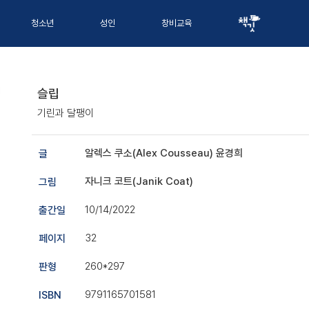
청소년
성인
창비교육
슬립
기린과 달팽이
알렉스 쿠소(Alex Cousseau)
윤경희
글
자니크 코트(Janik Coat)
그림
10/14/2022
출간일
32
페이지
260*297
판형
9791165701581
ISBN