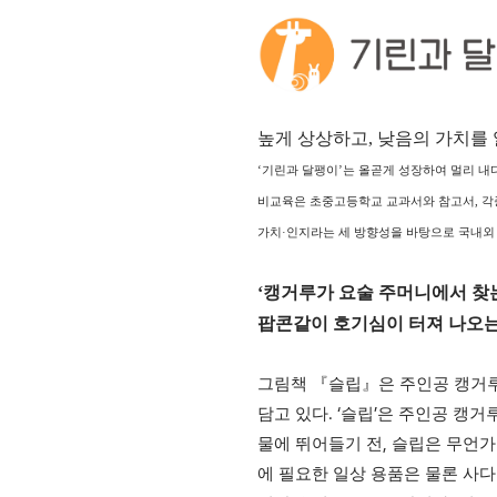
높게 상상하고, 낮음의 가치를
‘
기린과 달팽이
’
는 올곧게 성장하여 멀리 내
비교육은 초중고등학교 교과서와 참고서
,
각
가치
·
인지라는 세 방향성을 바탕으로 국내외
‘
캥거루가 요술 주머니에서 찾
팝콘같이 호기심이 터져 나오는
그림책
『
슬립
』
은 주인공 캥거
. ‘
’
담고 있다
슬립
은 주인공 캥거
,
물에 뛰어들기 전
슬립은 무언가
에 필요한 일상 용품은 물론 사