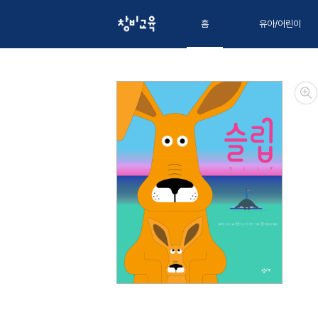
홈
유아/어린이