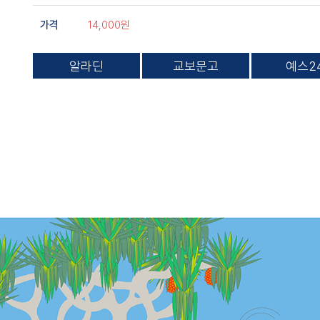
14,000원
가격
알라딘
교보문고
예스2