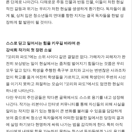
른 단계로 나아간다
.
다채로운 주동 인물과 반동 인물
,
이들이 처한 현실
적인 갈등과 위기는 우리가 처한 현실을 생생하게 환기한다
.
독자들이 품
게 될
,
상처 입은 청소년들의 연대를 향한 지지는 결국 독자들을 한발 성
장하게 할 발판이 될 것이다
.
스스로 딛고 일어서는 힘을 키우길 바라며 쓴
강석희 작가의 첫 장편 소설
?
꼬리와 파도
?
에는 소위 사이다 같은 결말은 없다
.
가해자가 피해자가 완
전히 보상받는 일이 현실에서는 좀처럼 벌어지기 힘들다는 것쯤은 우리
모두 알고 있다
.
학생을 추행한 축구부 코치와 교사는 변변찮은 사과조차
없이 학교를 옮겨 여전히 학생들을 가르치고
,
피해 학생만이 주변의 시선
을 이기지 못하고 좌절하는 모습이
?
꼬리와 파도
?
에서도 엄연한 현실의
하나로 나타난다
.
다만 우리의 주인공들은 막다른 골목에서도 스스로 용기를 내고 성장해
나간다
.
작가는 리본이나 인터넷 커뮤니티를 통해 자신들의 피해 사실을
알리는 작지만 용기 있는 행동이 큰 변화를 불러올 수 있음을 담담하게
보여 줌으로써 청소년 독자들에게 어떠한 암울한 일에서든 당장의 결과
에 실망 하기보다 현명하게 싸워 나가는 법을 감각하게 한다
.
특히 아직
자신에게 내재된 힘을 가늠하지 못하는 청소년 독자들에겐
‘
나도 용기를