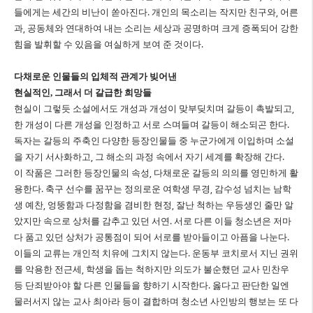
들에게는 세간의 비난이 쏟아진다
.
개인의 목소리는 작지만 친구와
,
어른
과
,
공동체와 연대하여 내는 소리는 세상과 공명하며 크게 증폭되어 강한
힘을 발휘할 수 있음을 여실하게 보여 준 것이다
.
다채로운 인물들의 입체적 관계가 빚어낸
현실적인
,
그래서 더 갈급한 희망들
현실이 그렇듯 소설에서도 개성과 개성이 맞부딪치며 갈등이 촉발되고
,
한 개성이 다른 개성을 인정하고 서로 스며들며 갈등이 해소되곤 한다
.
독자는 갈등의 주축인 다양한 등장인물들 중 누군가에게 이입하며 소설
을 자기 서사화하고
,
그 해소의 과정 속에서 자기 세계를 확장해 간다
.
이 작품은 그러한 등장인물의 속성
,
다채로운 갈등의 의의를 영민하게 활
용한다
.
축구 선수를 꿈꾸는 정의로운 여학생 무경
,
감수성 넘치는 남학
생 예찬
,
엉뚱함과 다정함을 겸비한 현정
,
잘난 척하는 우등생인 줄만 알
았지만 속으로 상처를 감추고 있던 서연
.
서로 다른 이들 청소년은 저마
다 품고 있던 상처가 공통점이 되어 서로를 받아들이고 아픔을 나눈다
.
이들의 교류는 개인적 치유에 그치지 않는다
.
운동부 코치로서 지닌 권위
를 악용한 전근세
,
학생을 돕는 척하지만 의도가 불순했던 교사 민찬우
등 단죄받아야 할 다른 인물들을 향하기 시작한다
.
옳다고 판단한 일엔
물러서지 않는 교사 최아라 등이 결합하며 청소년 사인방의 행보는 또 다