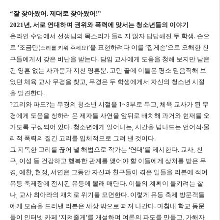
“
잘 찾아왔어
.
제대로 찾아왔어
!”
2021
년
,
서로 연대하며 권위와 폭력에 맞서는 청소년들의 이야기
온라인 수업에서 선생님의 목소리가 들리지 않자 답답해진 두 학생
.
손으
로
‘
조금만
’
을 표현하려다 이를
‘
집게손
’
으로 오해한 친
(
)
소리를 키워 주세요
구들에게서 갖은 비난을 받는다
.
담임 교사에게 도움을 청해 보지만 남은
건 영혼 없는 사과문과 지친 영혼뿐
.
고민 끝에 이들은 평소 믿음직해 보
였던 체육 교사 무경을 찾고
,
무경은 두 학생에게서 자신의 청소년 시절
을 발견한다
.
?
꼬리와 파도
?
는 무경의 청소년 시절을
1~3
부로 두고
,
체육 교사가 된 무
경에게 도움을 청하러 온 제자들 사연을 앞뒤로 배치해 과거와 현재를 오
가도록 구성되어 있다
.
청소년에게 일어나는
,
시간을 넘나드는 언어적
‧
물
리적 폭력의 질긴 고리를 입체적으로 그려 낸 것이다
.
그 지독한 고리를 끊어 낼 해법으로 작가는
‘
연대
’
를 제시한다
.
교사
,
친
구
,
이성 등 건강하고 행복한 관계를 맺어야 할 이들에게 상처를 받은 무
경
,
예찬
,
현정
,
서연은 그동안 자신과 친구들이 겪은 일들을 리본에 적어
유등 축제장에 전시된 유등에 몰래 매단다
.
이들의 계획이 들키려는 찰
나
,
교사 최아라의 재치로 위기를 모면한다
.
이렇게 유등 축제 방문객들
에게 모습을 드러낸 리본은 세상 밖으로 퍼져 나간다
.
마침내 학교 동문
들이 인터넷 카페
‘
지켜줄게
’
를 개설하며 여론의 파도를 만들고
,
가해자