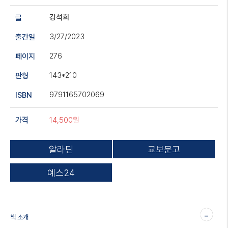
강석희
글
3/27/2023
출간일
276
페이지
143*210
판형
9791165702069
ISBN
14,500원
가격
알라딘
교보문고
예스24
-
책 소개