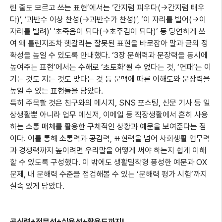
린 줄도 모르고 쓰는 표현’에서는 ‘간지럼 피우다(→간지럼 태우
다)’, ‘과반수 이상 찬성(→과반수가 찬성)’, ‘이 자리를 빌어(→이
자리를 빌려)’ ‘초죽음이 되다(→초주검이 되다)’ 등 당연하게 쓰
여 왜 틀린지조차 헷갈리는 잘못된 표현을 바로잡아 말과 글의 정
확성을 높일 수 있도록 안내했다. ‘3장 문해력과 문장력을 동시에
높여주는 표현’에서는 수해로 ‘초토화’될 수 없다는 것, ‘연패’는 이
기는 것도 지는 것도 맞다는 것 등 문맥에 따른 이해도와 문장력을
높일 수 있는 표현들을 담았다.
특히 주목할 것은 친구와의 메시지, SNS 포스팅, 신문 기사 등 일
상생활뿐 아니라 업무 메신저, 이메일 등 직장생활에서 흔히 사용
하는 소통 매체를 활용한 구체적인 상황과 예문을 보여준다는 점
이다. 이를 통해 소통력과 공감력, 표현력을 넘어 사회생활 업무력
과 경쟁력까지 높이려면 우리말을 어떻게 써야 하는지 쉽게 이해
할 수 있도록 구성했다. 이 밖에도 생활밀착형 풍성한 예문과 OX
문제, 내 문해력 수준을 점검해볼 수 있는 ‘문해력 평가 시험’까지
실속 있게 담았다.
공신력+전문성+실용성+활용도까지!