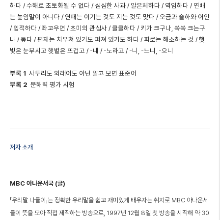
하다 / 수해로 초토화될 수 없다 / 심심한 사과 / 알은체하다 / 역임하다 / 연배
는 높임말이 아니다 / 연패는 이기는 것도 지는 것도 맞다 / 오금과 슬하와 어안
/ 입적하다 / 좌고우면 / 초미의 관심사 / 클클하다 / 키가 크구나, 쑥쑥 크는구
나 / 톺다 / 편재는 치우쳐 있기도 퍼져 있기도 하다 / 피로는 해소하는 것 / 햇
빛은 눈부시고 햇볕은 뜨겁고 / -냬 / -노라고 / -니, -느니, -으니
부록 1
사투리도 외래어도 아닌 알고 보면 표준어
부록 2
문해력 평가 시험
저자 소개
MBC 아나운서국 (글)
「우리말 나들이」는 정확한 우리말을 쉽고 재미있게 배우자는 취지로 MBC 아나운서
들이 뜻을 모아 직접 제작하는 방송으로, 1997년 12월 8일 첫 방송을 시작해 약 30