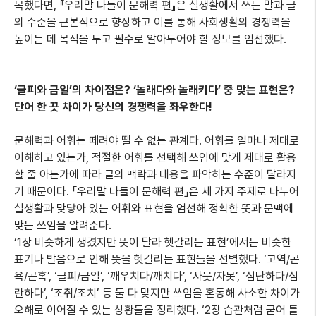
목했다면, 『우리말 나들이 문해력 편』은 실생활에서 쓰는 말과 글
의 수준을 근본적으로 향상하고 이를 통해 사회생활의 경쟁력을
높이는 데 목적을 두고 필수로 알아두어야 할 정보를 엄선했다.
‘글피와 금일’의 차이점은? ‘놀래다와 놀래키다’ 중 맞는 표현은?
단어 한 끗 차이가 당신의 경쟁력을 좌우한다!
문해력과 어휘는 떼려야 뗄 수 없는 관계다. 어휘를 얼마나 제대로
이해하고 있는가, 적절한 어휘를 선택해 쓰임에 맞게 제대로 활용
할 줄 아는가에 따라 글의 맥락과 내용을 파악하는 수준이 달라지
기 때문이다. 『우리말 나들이 문해력 편』은 세 가지 주제로 나누어
실생활과 맞닿아 있는 어휘와 표현을 엄선해 정확한 뜻과 문맥에
맞는 쓰임을 알려준다.
‘1장 비슷하게 생겼지만 뜻이 달라 헷갈리는 표현’에서는 비슷한
표기나 발음으로 인해 뜻을 헷갈리는 표현들을 선별했다. ‘고역/곤
욕/곤혹’, ‘글피/금일’, ‘깨우치다/깨치다’, ‘사뭇/자못’, ‘심난하다/심
란하다’, ‘조취/조치’ 등 둘 다 맞지만 쓰임을 혼동해 사소한 차이가
오해로 이어질 수 있는 상황들을 정리했다. ‘2장 습관처럼 굳어 틀