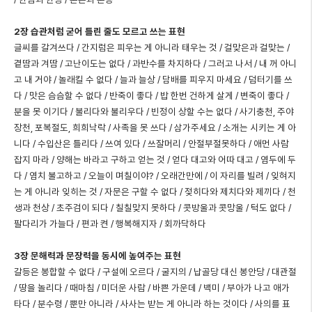
2장 습관처럼 굳어 틀린 줄도 모르고 쓰는 표현
글씨를 갈겨쓰다 / 간지럼은 피우는 게 아니라 태우는 것 / 걸맞은과 걸맞는 /
곁땀과 겨땀 / 고난이도는 없다 / 과반수를 차지하다 / 그러고 나서 / 내 꺼 아니
고 내 거야 / 놀래킬 수 없다 / 늘과 늘상 / 담배를 피우지 마세요 / 덤터기를 쓰
다 / 맛은 슴슴할 수 없다 / 반죽이 좋다 / 밥 한번 건하게 살게 / 변죽이 좋다 /
분을 못 이기다 / 불리다와 불리우다 / 빈정이 상할 수는 없다 / 사기충천, 주야
장천, 포복절도, 희희낙락 / 사족을 못 쓰다 / 삼가주세요 / 소개는 시키는 게 아
니다 / 수입산은 틀리다 / 쓰여 있다 / 쓰잘머리 / 안절부절못하다 / 애먼 사람
잡지 마라 / 양해는 바라고 구하고 얻는 것 / 얻다 대고와 어따 대고 / 염두에 두
다 / 염치 불고하고 / 오늘이 며칠이야? / 오래간만에 / 이 자리를 빌려 / 잊혀지
는 게 아니라 잊히는 것 / 자문은 구할 수 없다 / 젖히다와 제치다와 제끼다 / 천
생과 천상 / 초주검이 되다 / 칠칠맞지 못하다 / 콧방울과 콧망울 / 턱도 없다 /
팔다리가 가늘다 / 편과 켠 / 행복해지자 / 회까닥하다
3장 문해력과 문장력을 동시에 높여주는 표현
갈등은 봉합할 수 없다 / 구설에 오르다 / 굴지의 / 납골당 대신 봉안당 / 대관절
/ 땅을 놀리다 / 때마침 / 미더운 사람 / 바쁜 가운데 / 백미 / 부아가 나고 애가
타다 / 분수령 / 뿐만 아니라 / 사사는 받는 게 아니라 하는 것이다 / 사의를 표