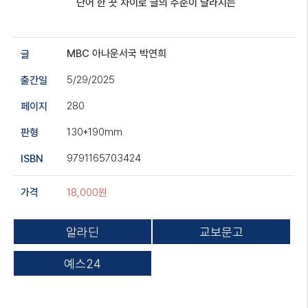
단어 한 끗 차이로 글의 수준이 달라지는
MBC 아나운서국
박연희
글
5/29/2025
출간일
280
페이지
130*190mm
판형
9791165703424
ISBN
18,000원
가격
알라딘
교보문고
예스24