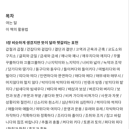
목차
여는 말
이 책의 활용법
1장 비슷하게 생겼지만 뜻이 달라 헷갈리는 표현
갑절과 곱절 / 걷잡다와 겉잡다 / 결단과 결딴 / 고역과 곤욕과 곤혹 / 교도소와
구치소 / 글피와 금일 / 금새와 금세 / 깨나와 꽤나 / 깨우치다와 깨치다 / 꾸물
꾸물하다와 끄물끄물하다 / 나지막이와 느지막이 / 너비와 넓이 / 늑약과 조약
/ 당기다와 땅기다 / 돋구다와 돋우다 / 들이켜다와 들이키다 / 떠벌리다와 떠
벌이다 / 띠다와 띄다 / 만연하다와 완연하다 / 매다와 메다 / 매무새와 매무시 /
머지않다와 멀지 않다 / 박이다와 박히다와 배기다 / 반증과 방증 / 받치다와 밭
치다 / 밤새다와 밤새우다 / 배다와 베다 / 배상과 보상 / 벼르다와 벼리다 / 보
전과 보존 / 부문과 부분 / 붇다와 붓다 / 비켜 가다와 비껴가다 / 사뭇과 자못 /
성황리와 절찬리 / 신소리와 흰소리 / 심난하다와 심란하다 / 썩이다와 썩히다
/ 애들아와 얘들아 / 여위다와 여의다 / 운영과 운용 / 유래와 유례 / 자박하다와
자작하다 / 적확하다와 정확하다 / 조리다와 졸이다 / 조취와 조치 / 참고 바랍
니다와 참조 바랍니다 / 추돌과 충돌 / 켜다와 키다 / 토론과 토의 / 펴다와 피다
/ 한참과 한창 / 혼돈과 혼동