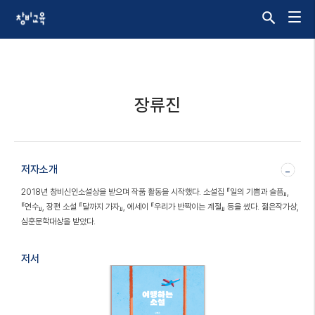
장류진
저자소개
-
2018년 창비신인소설상을 받으며 작품 활동을 시작했다. 소설집 『일의 기쁨과 슬픔』,
『연수』, 장편 소설 『달까지 가자』, 에세이 『우리가 반짝이는 계절』 등을 썼다. 젊은작가상,
심훈문학대상을 받았다.
저서