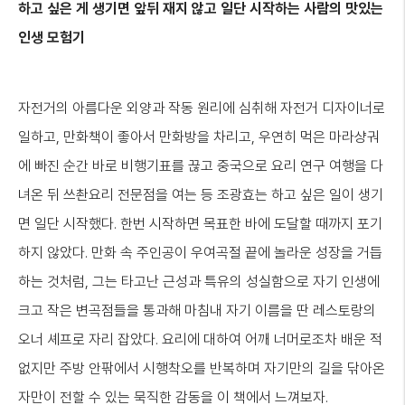
하고
싶은
게
생기면
앞뒤
재지
않고
일단
시작하는
사람의
맛있는
인생
모험기
자전거의 아름다운 외양과 작동 원리에 심취해 자전거 디자이너로
일하고, 만화책이 좋아서 만화방을 차리고, 우연히 먹은 마라샹궈
에 빠진 순간 바로 비행기표를 끊고 중국으로 요리 연구 여행을 다
녀온 뒤 쓰촨요리 전문점을 여는 등 조광효는 하고 싶은 일이 생기
면 일단 시작했다. 한번 시작하면 목표한 바에 도달할 때까지 포기
하지 않았다. 만화 속 주인공이 우여곡절 끝에 놀라운 성장을 거듭
하는 것처럼, 그는 타고난 근성과 특유의 성실함으로 자기 인생에
크고 작은 변곡점들을 통과해 마침내 자기 이름을 딴 레스토랑의
오너 셰프로 자리 잡았다. 요리에 대하여 어깨 너머로조차 배운 적
없지만 주방 안팎에서 시행착오를 반복하며 자기만의 길을 닦아온
자만이 전할 수 있는 묵직한 감동을 이 책에서 느껴보자.