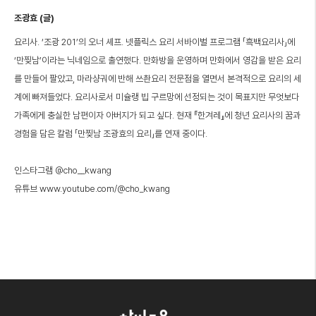
조광효 (글)
요리사. ‘조광 201’의 오너 셰프. 넷플릭스 요리 서바이벌 프로그램 「흑백요리사」에
‘만찢남’이라는 닉네임으로 출연했다. 만화방을 운영하며 만화에서 영감을 받은 요리
를 만들어 팔았고, 마라샹궈에 반해 쓰촨요리 전문점을 열면서 본격적으로 요리의 세
계에 빠져들었다. 요리사로서 미슐랭 빕 구르망에 선정되는 것이 목표지만 무엇보다
가족에게 충실한 남편이자 아버지가 되고 싶다. 현재 『한겨레』에 청년 요리사의 꿈과
경험을 담은 칼럼 「만찢남 조광효의 요리」를 연재 중이다.
인스타그램 @cho__kwang
유튜브 www.youtube.com/@cho_kwang