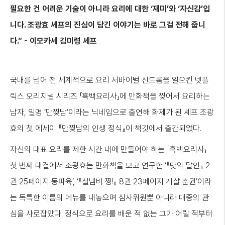
필요한
건
어려운
기술이
아니라
요리에
대한
‘
재미
’
와
‘
자신감
’
입
니다
.
조광효
셰프의
진심이
담긴
이야기는
바로
그걸
전해
줍니
다
.” -
이모카세
김미령
셰프
국내를 넘어 전 세계적으로 요리 서바이벌 신드롬을 일으킨 넷플
릭스 오리지널 시리즈 「흑백요리사」에 만화책을 찢어서 요리하는
남자, 일명 ‘만찢남’이라는 닉네임으로 출연해 화제가 된 셰프 조광
효의 첫 에세이 『만찢남의 인생 정식』이 책깃에서 출간되었다.
자신의 대표 요리를 제한 시간 내에 만들어야 하는 「흑백요리사」
첫 번째 대결에서 조광효는 만화책을 보고 연구한 ‘『맛의 달인』 2
권 25페이지 동파육’, ‘『철냄비 짱!』 8권 23페이지 게살 춘권’이라
는 독특한 이름의 메뉴를 내놓으며 심사위원뿐 아니라 대중의 관
심을 사로잡았다. 정식으로 요리를 배운 적 없는 그가 어릴 적부터