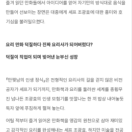
즐겨 읽던 만화들에서 아이디어를 얻어 자기만의 방식대로 음식을
만들어 선보이는 장면은 대중에게 셰프 조광효에 대한 흥미와 호
기심을 불러일으켰다.
요리
만화
덕질하다
진짜
요리사가
되어버렸다
?
덕질이
직업이
되며
빚어낸
눈부신
성장
『만찢남의 인생 정식』은 전형적인 요리사의 길을 걷지 않은 비전
공자가 셰프가 되기까지, 만화책과 요리를 둘러싼 세계를 종횡무
진 넘나든 조광효의 인생 모험기를 맛깔나는 한 끼 밥상 내어놓듯
독자 앞에 푸짐하게 펼쳐 놓는다.
어릴 적부터 즐겨 읽어온 만화책을 영감의 원천으로 삼아 재미있
고 감각적인 요리를 완성해내는 셰프 조광효. 하지만 미술을 전공