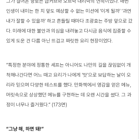
그가 걸어온 항로는 급커브와 오르막 내리막의 연속이었다. 매번
인생이 내미는 한 치 앞도 예상할 수 없는 미션에 ‘이게 될까’ ‘과연
내가 잘할 수 있을까’ 하고 흔들릴 때마다 조광효는 주방 앞으로 갔
다. 미래에 대한 불안과 의심을 내려놓고 다시금 음식에 집중할 수
있게 도운 건 다름 아닌 뜨겁고 짜릿한 요리 현장이었다.
“특정한 분야에 정통한 셰프는 아니어도 나만의 길을 끊임없이 개
척해나간다면 어느 때고 요리가 나에게 ‘맛’으로 보답하는 날이 오
리라 믿으며 다양한 테스트를 했다. 만화책에서 영감을 얻은 메뉴,
머릿속으로 상상했던 메뉴를 구현하는 데 오랜 시간을 썼다. 그 과
정이 너무나 즐거웠다.” (173면)
“
그냥
해
,
하면
돼
!”