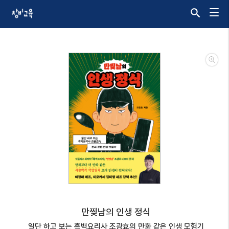
만찢남의 인생 정식
일단 하고 보는 흑백요리사 조광효의 만화 같은 인생 모험기