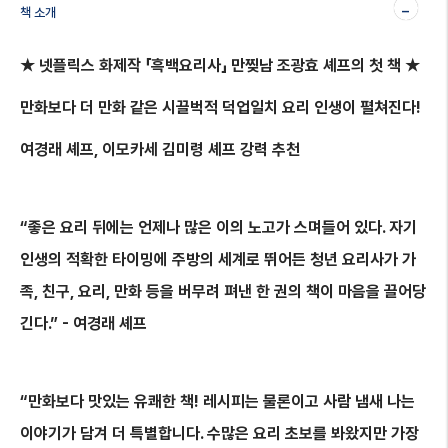
-
책 소개
★
넷플릭스
화제작
「
흑백요리사」
만찢남
조광효
셰프의
첫
책
★
만화보다
더
만화
같은
시끌벅적
덕업일치
요리
인생이
펼쳐진다
!
여경래
셰프
,
이모카세
김미령
셰프
강력
추천
“
좋은
요리
뒤에는
언제나
많은
이의
노고가
스며들어
있다
.
자기
인생의
적확한
타이밍에
주방의
세계로
뛰어든
청년
요리사가
가
족
,
친구
,
요리
,
만화
등을
버무려
펴낸
한
권의
책이
마음을
끌어당
긴다
.” -
여경래
셰프
“
만화보다
맛있는
유쾌한
책
!
레시피는
물론이고
사람
냄새
나는
이야기가
담겨
더
특별합니다
.
수많은
요리
초보를
봐왔지만
가장