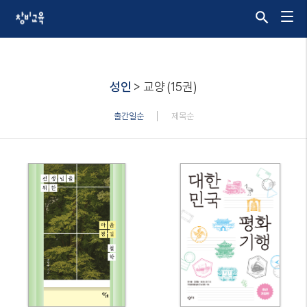
성인
> 교양
(15권)
출간일순
제목순