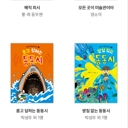
매직 피시
모든 곳이 미술관이야
쭝 레 응우옌
양소이
묻고 답하는 동동시
받침 없는 동동시
박성우 외 1명
박성우 외 1명