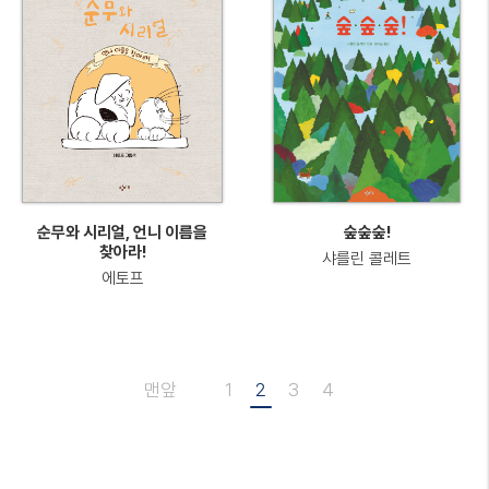
순무와 시리얼, 언니 이름을
숲숲숲!
찾아라!
샤를린 콜레트
에토프
맨앞
1
2
3
4