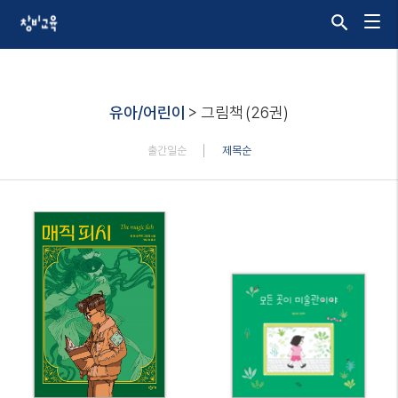
유아/어린이
> 그림책
(26권)
출간일순
제목순