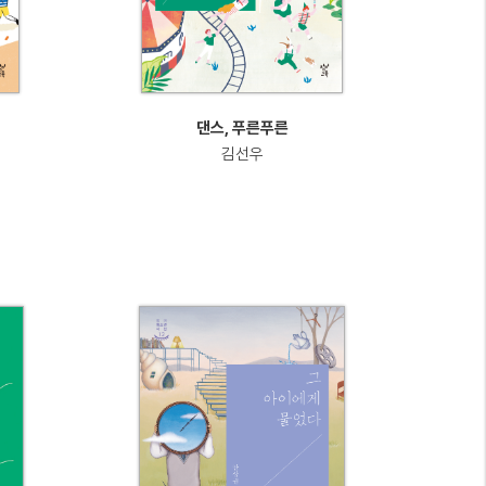
댄스, 푸른푸른
김선우