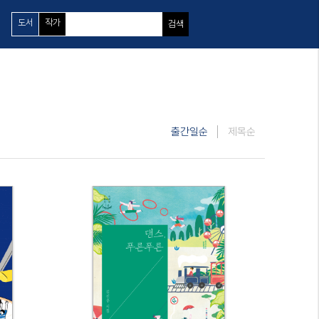
도서
작가
검색
출간일순
제목순