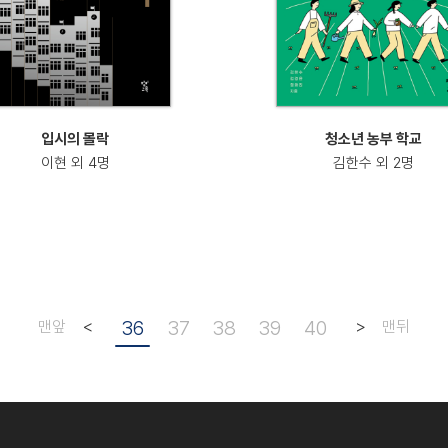
입시의 몰락
청소년 농부 학교
이현 외 4명
김한수 외 2명
<
36
37
38
39
40
>
맨앞
맨뒤