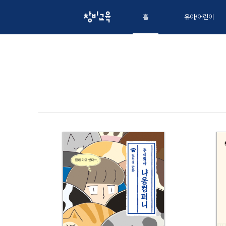
홈
유아/어린이