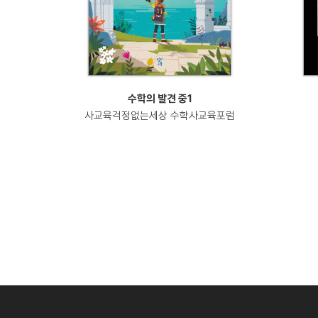
수학의 발견 중1
사교육걱정없는세상 수학사교육포럼