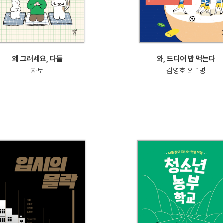
왜 그러세요, 다들
와, 드디어 밥 먹는다
자토
김영호 외 1명