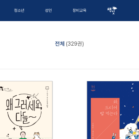
청소년
성인
창비교육
전체
(329권)