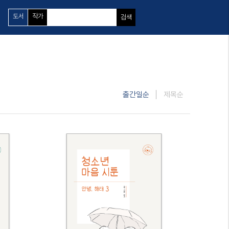
도서
작가
검색
출간일순
제목순