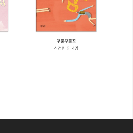
꾸물꾸물꿈
신경림 외 4명