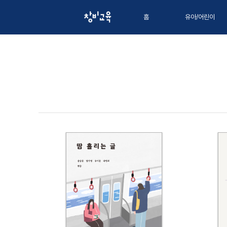
홈
유아/어린이