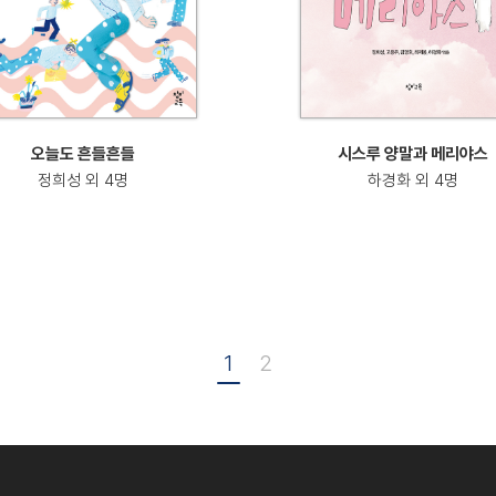
오늘도 흔들흔들
시스루 양말과 메리야스
정희성 외 4명
하경화 외 4명
1
2