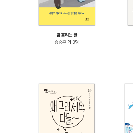
땀 흘리는 글
송승훈 외 3명