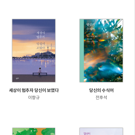
세상이 멈추자 당신이 보였다
당신의 수식어
이향규
전후석