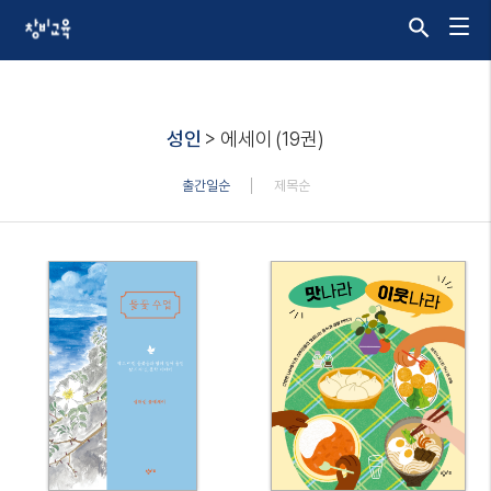
성인
> 에세이
(19권)
출간일순
제목순