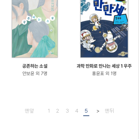
공존하는 소설
과학 만화로 만나는 세상 1 우주
안보윤 외 7명
홍윤표 외 1명
맨앞
1
2
3
4
5
>
맨뒤