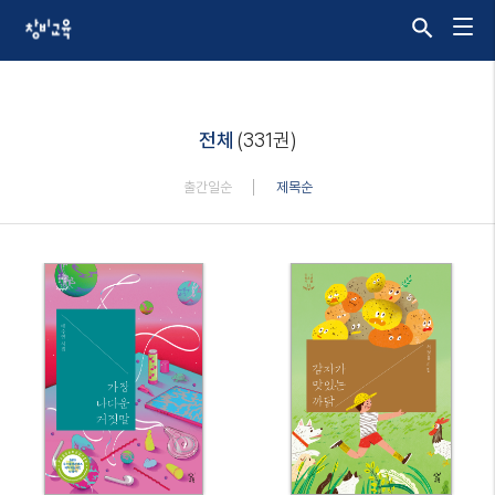
전체
(331권)
출간일순
제목순