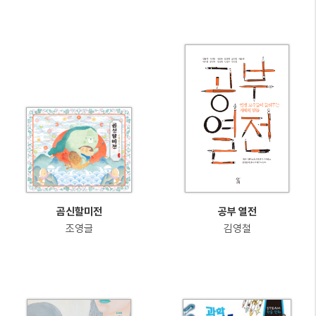
곰신할미전
공부 열전
조영글
김영철