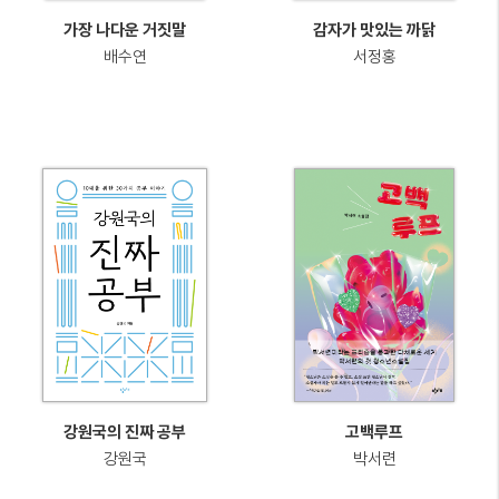
가장 나다운 거짓말
감자가 맛있는 까닭
배수연
서정홍
강원국의 진짜 공부
고백루프
강원국
박서련