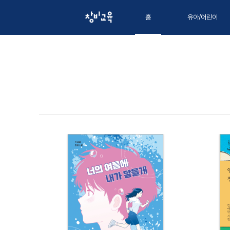
홈
유아/어린이