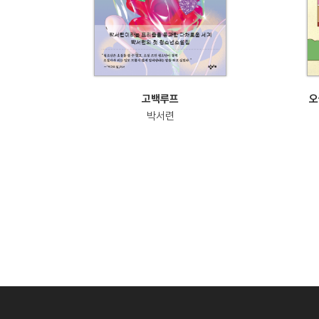
고백루프
오
박서련