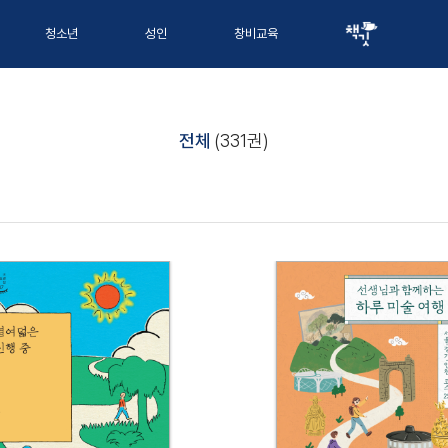
청소년
성인
창비교육
전체
(331권)