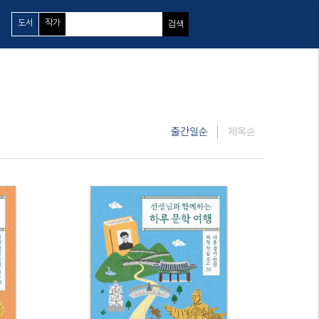
도서
작가
검색
출간일순
제목순