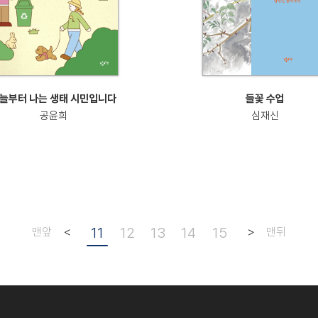
늘부터 나는 생태 시민입니다
들꽃 수업
공윤희
심재신
<
11
12
13
14
15
>
맨앞
맨뒤