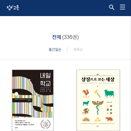
전체
(336권)
출간일순
제목순