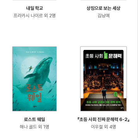
내일 학교
상징으로 보는 세상
프라카시 나이르 외 2명
김낭예
로스트 웨일
『초등 사회 진짜 문해력 6-2』
해나 골드 외 1명
이우철 외 4명