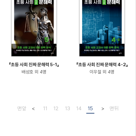
『초등 사회 진짜 문해력 5-1』
『초등 사회 진짜 문해력 4-2』
배성호 외 4명
이우철 외 4명
맨앞
<
11
12
13
14
15
>
맨뒤