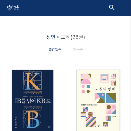
성인
> 교육
(28권)
출간일순
제목순