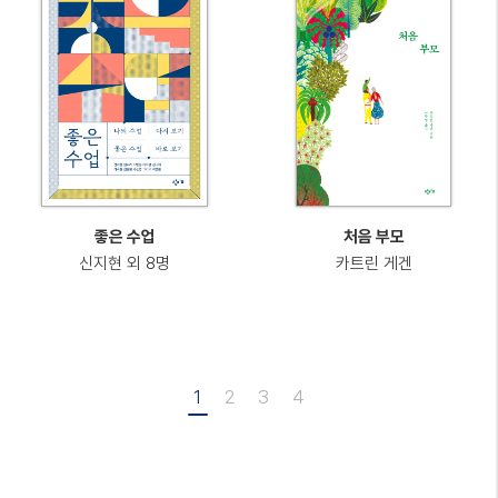
좋은 수업
처음 부모
신지현 외 8명
카트린 게겐
1
2
3
4