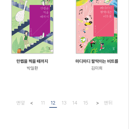
만렙을 찍을 때까지
마디마디 팔딱이는 비트를
박일환
김미희
맨앞
<
11
12
13
14
15
>
맨뒤