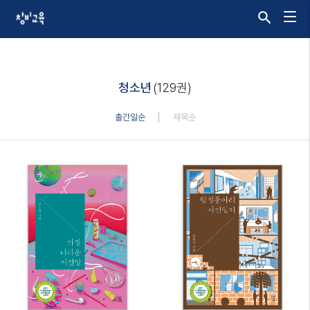
청소년
(129권)
출간일순
제목순