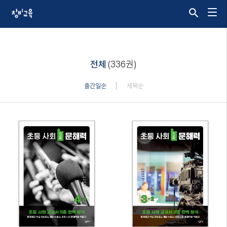
전체
(336권)
출간일순
제목순