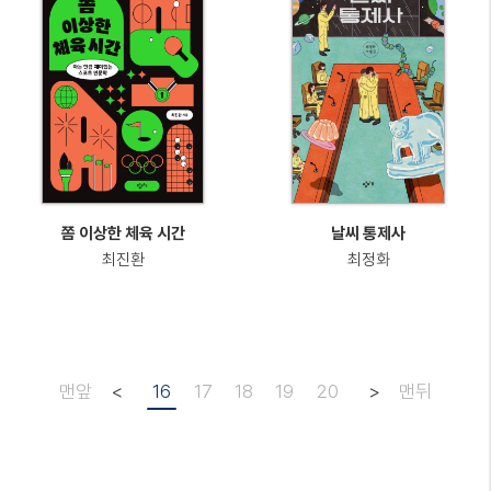
쫌 이상한 체육 시간
날씨 통제사
최진환
최정화
맨앞
<
16
17
18
19
20
>
맨뒤